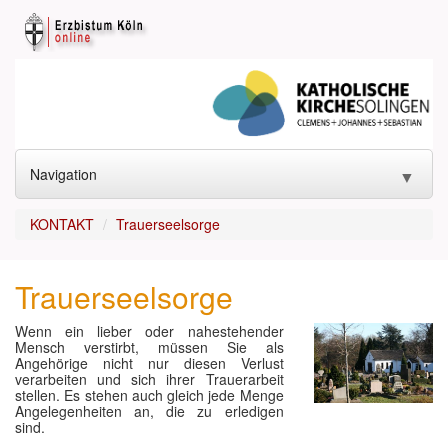
Navigation
▼
START
KONTAKT
Trauerseelsorge
KONTAKT
▼
Trauerseelsorge
GOTTESDIENST
▼
Wenn ein lieber oder nahestehender
Mensch verstirbt, müssen Sie als
SAKRAMENTE
▼
Angehörige nicht nur diesen Verlust
verarbeiten und sich ihrer Trauerarbeit
KIRCHEN
▼
stellen. Es stehen auch gleich jede Menge
Angelegenheiten an, die zu erledigen
sind.
ANGEBOTE
▼