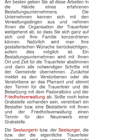
Am besten geben Sie all diese Arbeiten in
die Hände eines erfahrenen
GLAUBE
▼
Bestattungsunternehmens. Die
Unternehmen kennen sich mit den
Verwaltungsdingen aus und nehmen
SEELSORGE
▼
Ihnen die Organisation der Trauerfeier
weitgehend ab, so dass Sie sich ganz auf
MUSIK
▼
sich und Ihre Familie konzentrieren
können. Natürlich wird man Ihre
gestalterischen Wünsche berücksichtigen,
GREMIEN
▼
sofern dies möglich ist. Ein
Bestattungsunternehmen wird mit Ihnen
Ort und Zeit für die Trauerfeier abstimmen
HELFEN
▼
und dann alle notwendigen Schritte mit
der Gemeinde übernehmen. Zunächst
meldet es den Verstorbenen oder die
Verstorbene an das Pfarramt und stimmt
den Termin für die Trauerfeier und die
Beisetzung mit dem Pastoralbüro und der
Friedhofsverwaltung
ab. Sollte noch keine
Grabstelle vorhanden sein, vereinbart ein
Bestatter bzw. eine Bestatterin mit Ihnen
und der Friedhofsverwaltung einen
Termin für den Neuerwerb einer
Grabstelle.
Die
Seelsorgerin
bzw. der
Seelsorger
, die
bzw. der die eigentliche Trauerfeier
übernimmt, wird von unserer Gemeinde