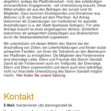
abgeführt, sodass die Pfadfinderarbeit - trotz des vollständigen
ehrenamtlichen Engagements - viel Unterstützung braucht. Diese
GLAUBE
▼
Mittel erhalten wir aus den Beiträgen der zurzeit rund 30
Mitglieder. Dazu kommen Einzelspenden und Einnahmen aus
Aktionen (z.B. ein Stand auf dem Pfarrfest). Auf Antrag
SEELSORGE
▼
bekommen wir Zuwendungen von Institutionen für spezielle
Anschaffungen (u.a. der Stadt-Sparkasse Solingen). Für viele
MUSIK
▼
Anträge braucht es eines eingetragenen Vereins. Schließlich
bekommen wir gelegentlich Geldauflagen aus Strafverfahren
durch die Staatsanwaltschaft zugewiesen.
GREMIEN
▼
Wir unterstützen mit diesen Mitteln den Stamm bei der
Anschaffung von Zelten, bei Leiterfortbildungen und Kinder sozial
HELFEN
▼
schwacher Familien, um ihnen die Teilnahme an den Abenteuern
der Pfadfinder zu ermöglichen. Die Mitglieder des Fördervereins
sind ehemalige Leiter, Eltern und Freunde des Stamm Gandalf.
Damit ist der Förderverein auch ein Treffpunkt, der Ehemalige,
Eltern und Eltern zusamenführt und damit auch eine tatkräftige,
nicht nur finanzielle Unterstützung des Stamm Gandalf möglich
macht.
Hier finden Sie unsere Satzung.
Kontakt
E-Mail:
foerderverein (ät) stammgandalf.de