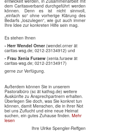
entwickelt werden, in Zusammenarbeit mit
dem Caritasverband durchgeführt werden
können. Denn es ist nicht sinnvoll,
„einfach so“ ohne vorherige Klärung des
Bedarfs „loszulegen“, wie gut auch immer
Ihre Idee zur konkreten Hilfe sein mag.
Es stehen Ihnen
- Herr Wendel Orner
(wendel.orner ät
caritas-wsg.de; 0212-23134912) und
- Frau Xenia Furaew
(xenia.furaew ät
caritas-wsg.de; 0212-23134917)
gerne zur Verfügung.
Außerdem können Sie in unserem
Pastoralbüro (sc ät kathsg.de) weitere
Auskünfte zu Ansprechpartnern erhalten.
Überlegen Sie doch, was Sie konkret tun
können, damit Menschen, die in ihrer Not
bei uns Zuflucht und eine neue Heimat
suchen, ein gutes Zuhause finden.
Mehr
lesen
Ihre Ulrike Spengler-Reffgen