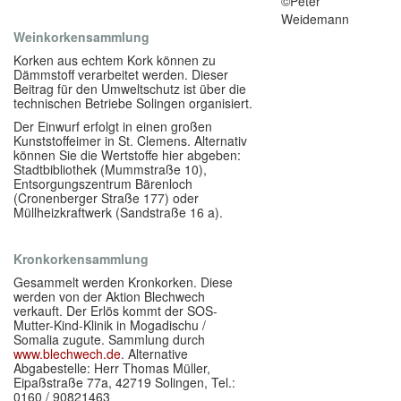
©Peter
Weidemann
Weinkorkensammlung
Korken aus echtem Kork können zu
Dämmstoff verarbeitet werden. Dieser
Beitrag für den Umweltschutz ist über die
technischen Betriebe Solingen organisiert.
Der Einwurf erfolgt in einen großen
Kunststoffeimer in St. Clemens. Alternativ
können Sie die Wertstoffe hier abgeben:
Stadtbibliothek (Mummstraße 10),
Entsorgungszentrum Bärenloch
(Cronenberger Straße 177) oder
Müllheizkraftwerk (Sandstraße 16 a).
Kronkorkensammlung
Gesammelt werden Kronkorken. Diese
werden von der Aktion Blechwech
verkauft. Der Erlös kommt der SOS-
Mutter-Kind-Klinik in Mogadischu /
Somalia zugute. Sammlung durch
www.blechwech.de
. Alternative
Abgabestelle: Herr Thomas Müller,
Eipaßstraße 77a, 42719 Solingen, Tel.:
0160 / 90821463