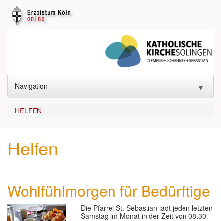
Navigation
▼
START
HELFEN
KONTAKT
▼
Helfen
GOTTESDIENST
▼
SAKRAMENTE
▼
Wohlfühlmorgen für Bedürftige
KIRCHEN
▼
Die Pfarrei St. Sebastian lädt jeden letzten
ANGEBOTE
▼
Samstag im Monat in der Zeit von 08.30