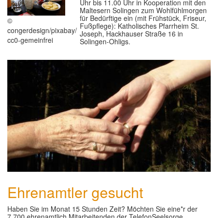
Uhr bis 11.00 Uhr in Kooperation mit den
Maltesern Solingen zum Wohlfühlmorgen
GLAUBE
▼
für Bedürftige ein (mit Frühstück, Friseur,
©
Fußpflege): Katholisches Pfarrheim St.
congerdesign/pixabay/
Joseph, Hackhauser Straße 16 in
SEELSORGE
▼
cc0-gemeinfrei
Solingen-Ohligs.
MUSIK
▼
GREMIEN
▼
HELFEN
▼
Ehrenamtler gesucht
Haben Sie im Monat 15 Stunden Zeit? Möchten Sie eine*r der
7.700 ehrenamtlich Mitarbeitenden der TelefonSeelsorge