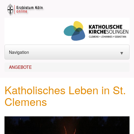
Navigation
▼
START
ANGEBOTE
KONTAKT
▼
Katholisches Leben in St.
GOTTESDIENST
▼
Clemens
SAKRAMENTE
▼
KIRCHEN
▼
ANGEBOTE
▼