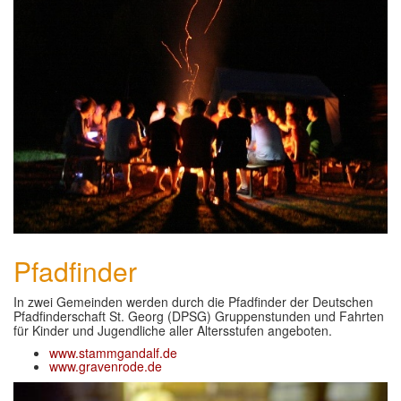
GLAUBE
▼
SEELSORGE
▼
MUSIK
▼
GREMIEN
▼
HELFEN
▼
Pfadfinder
In zwei Gemeinden werden durch die Pfadfinder der Deutschen
Pfadfinderschaft St. Georg (DPSG) Gruppenstunden und Fahrten
für Kinder und Jugendliche aller Altersstufen angeboten.
www.stammgandalf.de
www.gravenrode.de