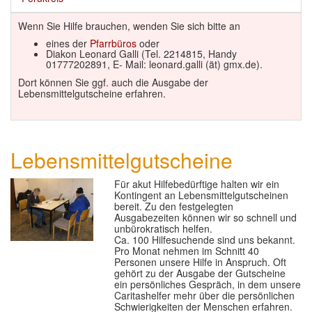
GLAUBE
▼
Wenn Sie Hilfe brauchen, wenden Sie sich bitte an
eines der
Pfarrbüros
oder
SEELSORGE
▼
Diakon Leonard Galli (Tel. 2214815, Handy
01777202891, E- Mail: leonard.galli (ät) gmx.de).
MUSIK
▼
Dort können Sie ggf. auch die Ausgabe der
Lebensmittelgutscheine erfahren.
GREMIEN
▼
HELFEN
▼
Lebensmittelgutscheine
Für akut Hilfebedürftige halten wir ein
Kontingent an Lebensmittelgutscheinen
bereit. Zu den festgelegten
Ausgabezeiten können wir so schnell und
unbürokratisch helfen.
Ca. 100 Hilfesuchende sind uns bekannt.
Pro Monat nehmen im Schnitt 40
Personen unsere Hilfe in Anspruch. Oft
gehört zu der Ausgabe der Gutscheine
ein persönliches Gespräch, in dem unsere
Caritashelfer mehr über die persönlichen
Schwierigkeiten der Menschen erfahren.