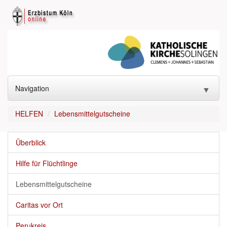
Navigation
▼
START
HELFEN
Lebensmittelgutscheine
KONTAKT
▼
Überblick
GOTTESDIENST
▼
Hilfe für Flüchtlinge
SAKRAMENTE
▼
Lebensmittelgutscheine
KIRCHEN
▼
Caritas vor Ort
ANGEBOTE
▼
Perukreis