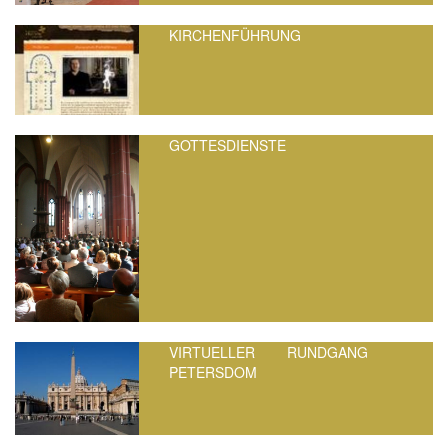
KIRCHENFÜHRUNG
GOTTESDIENSTE
VIRTUELLER RUNDGANG
PETERSDOM