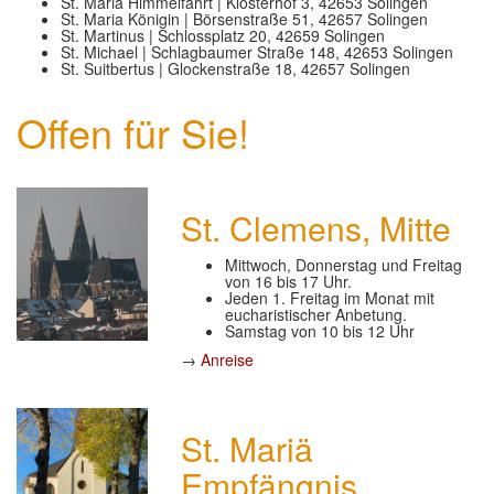
St. Mariä Himmelfahrt | Klosterhof 3, 42653 Solingen
St. Maria Königin | Börsenstraße 51, 42657 Solingen
GLAUBE
▼
St. Martinus | Schlossplatz 20, 42659 Solingen
St. Michael | Schlagbaumer Straße 148, 42653 Solingen
St. Suitbertus | Glockenstraße 18, 42657 Solingen
SEELSORGE
▼
Offen für Sie!
MUSIK
▼
GREMIEN
▼
St. Clemens, Mitte
HELFEN
▼
Mittwoch, Donnerstag und Freitag
von 16 bis 17 Uhr.
Jeden 1. Freitag im Monat mit
eucharistischer Anbetung.
Samstag von 10 bis 12 Uhr
→
Anreise
St. Mariä
Empfängnis,