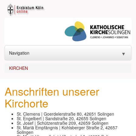
Navigation
▼
START
KIRCHEN
KONTAKT
▼
Anschriften unserer
GOTTESDIENST
▼
Kirchorte
SAKRAMENTE
▼
St. Clemens | Goerdelerstraße 80, 42651 Solingen
St. Engelbert | Sandstraße 20, 42655 Solingen
KIRCHEN
▼
St. Josef | Schützenstraße 209, 42659 Solingen
St. Mariä Empfängnis | Kohlsberger Straße 2, 42657
ANGEBOTE
Solingen
▼