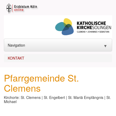
Navigation
▼
START
KONTAKT
KONTAKT
▼
Pfarrgemeinde St.
GOTTESDIENST
▼
Clemens
SAKRAMENTE
▼
Kirchorte: St. Clemens | St. Engelbert | St. Mariä Empfängnis | St.
KIRCHEN
Michael
▼
ANGEBOTE
▼