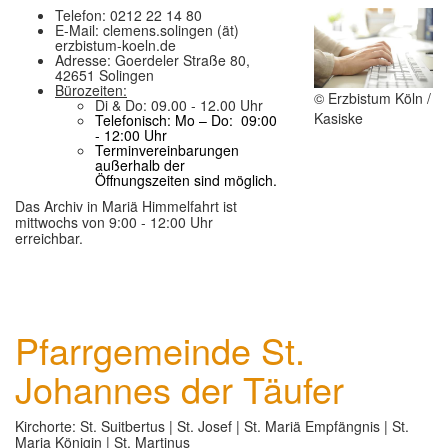
Telefon: 0212 22 14 80
GLAUBE
E-Mail: clemens.solingen (ät)
▼
erzbistum-koeln.de
Adresse: Goerdeler Straße 80,
SEELSORGE
▼
42651 Solingen
Bürozeiten:
© Erzbistum Köln /
Di & Do: 09.00 - 12.00 Uhr
MUSIK
▼
Kasiske
T
elefonisch:
Mo – Do: 09:00
- 12:00 Uhr
Terminvereinbarungen
GREMIEN
▼
außerhalb der
Öffnungszeiten sind möglich.
HELFEN
▼
Das Archiv in Mariä Himmelfahrt ist
mittwochs von 9:00 - 12:00 Uhr
erreichbar.
Pfarrgemeinde St.
Johannes der Täufer
Kirchorte: St. Suitbertus | St. Josef | St. Mariä Empfängnis | St.
Maria Königin | St. Martinus