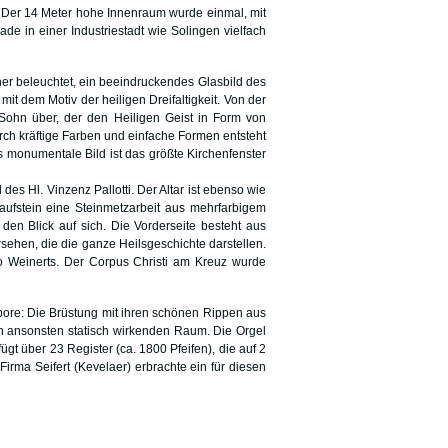
. Der 14 Meter hohe Innenraum wurde einmal, mit
de in einer Industriestadt wie Solingen vielfach
er beleuchtet, ein beeindruckendes Glasbild des
t dem Motiv der heiligen Dreifaltigkeit. Von der
Sohn über, der den Heiligen Geist in Form von
ch kräftige Farben und einfache Formen entsteht
monumentale Bild ist das größte Kirchenfenster
des Hl. Vinzenz Pallotti. Der Altar ist ebenso wie
aufstein eine Steinmetzarbeit aus mehrfarbigem
en Blick auf sich. Die Vorderseite besteht aus
ersehen, die die ganze Heilsgeschichte darstellen.
o Weinerts. Der Corpus Christi am Kreuz wurde
pore: Die Brüstung mit ihren schönen Rippen aus
n ansonsten statisch wirkenden Raum. Die Orgel
gt über 23 Register (ca. 1800 Pfeifen), die auf 2
irma Seifert (Kevelaer) erbrachte ein für diesen