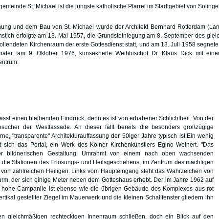
emeinde St. Michael ist die jüngste katholische Pfarrei im Stadtgebiet von Solinge
nung und dem Bau von St. Michael wurde der Architekt Bernhard Rotterdam (La
nstich erfolgte am 13. Mai 1957, die Grundsteinlegung am 8. September des gle
vollendeten Kirchenraum der erste Gottesdienst statt, und am 13. Juli 1958 segnet
äter, am 9. Oktober 1976, konsekrierte Weihbischof Dr. Klaus Dick mit eine
ntrum.
lässt einen bleibenden Eindruck, denn es ist von erhabener Schlichtheit. Von der
ucher der Westfassade. An dieser fällt bereits die besonders großzügige
e, "transparente" Architekturauffassung der 50iger Jahre typisch ist.Ein wenig
 sich das Portal, ein Werk des Kölner Kirchenkünstlers Egino Weinert. "Das
er bildnerischen Gestaltung. Umrahmt von einem nach oben wachsenden
 die Stationen des Erlösungs- und Heilsgeschehens; im Zentrum des mächtigen
en von zahlreichen Heiligen. Links vom Haupteingang steht das Wahrzeichen von
eTurm, der sich einige Meter neben dem Gotteshaus erhebt. Der im Jahre 1962 auf
r hohe Campanile ist ebenso wie die übrigen Gebäude des Komplexes aus rot
tikal gestellter Ziegel im Mauerwerk und die kleinen Schallfenster gliedern ihn
en gleichmäßigen rechteckigen Innenraum schließen, doch ein Blick auf den