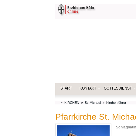
START
KONTAKT
GOTTESDIENST
»
KIRCHEN
»
St. Michael
»
Kirchenführer
Pfarrkirche St. Micha
Schlagbaum