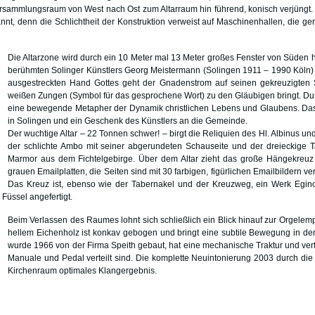
Versammlungsraum von West nach Ost zum Altarraum hin führend, konisch verjüngt
nt, denn die Schlichtheit der Konstruktion verweist auf Maschinenhallen, die gera
Die Altarzone wird durch ein 10 Meter mal 13 Meter großes Fenster von Süden h
berühmten Solinger Künstlers Georg Meistermann (Solingen 1911 – 1990 Köln) mi
ausgestreckten Hand Gottes geht der Gnadenstrom auf seinen gekreuzigten 
weißen Zungen (Symbol für das gesprochene Wort) zu den Gläubigen bringt. Dur
eine bewegende Metapher der Dynamik christlichen Lebens und Glaubens. Das 
in Solingen und ein Geschenk des Künstlers an die Gemeinde.
Der wuchtige Altar – 22 Tonnen schwer! – birgt die Reliquien des Hl. Albinus und 
der schlichte Ambo mit seiner abgerundeten Schauseite und der dreieckige T
Marmor aus dem Fichtelgebirge. Über dem Altar zieht das große Hängekreuz d
grauen Emailplatten, die Seiten sind mit 30 farbigen, figürlichen Emailbildern v
Das Kreuz ist, ebenso wie der Tabernakel und der Kreuzweg, ein Werk Egin
Füssel angefertigt.
Beim Verlassen des Raumes lohnt sich schließlich ein Blick hinauf zur Orgelem
hellem Eichenholz ist konkav gebogen und bringt eine subtile Bewegung in de
wurde 1966 von der Firma Speith gebaut, hat eine mechanische Traktur und verfü
Manuale und Pedal verteilt sind. Die komplette Neuintonierung 2003 durch die F
Kirchenraum optimales Klangergebnis.