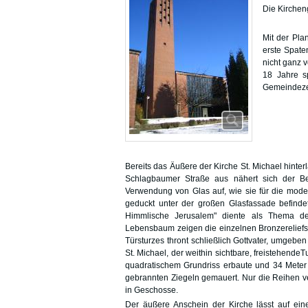
Die Kircheng
Mit der Pla
erste Spate
nicht ganz 
18 Jahre sp
Gemeindeze
Bereits das Äußere der Kirche St. Michael hinter
Schlagbaumer Straße aus nähert sich der Bes
Verwendung von Glas auf, wie sie für die modern
geduckt unter der großen Glasfassade befindet
Himmlische Jerusalem" diente als Thema d
Lebensbaum zeigen die einzelnen Bronzereliefs
Türsturzes thront schließlich Gottvater, umgeb
St. Michael, der weithin sichtbare, freistehend
quadratischem Grundriss erbaute und 34 Mete
gebrannten Ziegeln gemauert. Nur die Reihen ver
in Geschosse.
Der äußere Anschein der Kirche lässt auf ein