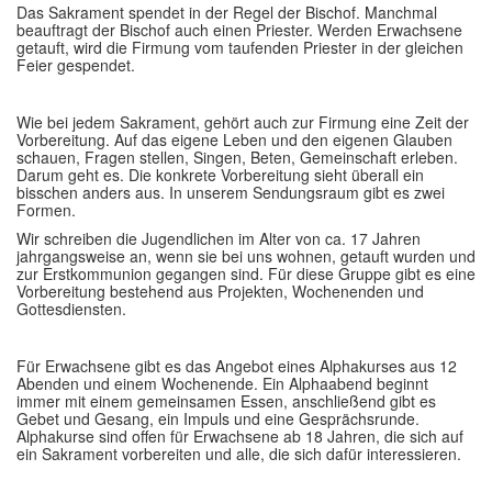
Das Sakrament spendet in der Regel der Bischof. Manchmal
beauftragt der Bischof auch einen Priester. Werden Erwachsene
GLAUBE
▼
getauft, wird die Firmung vom taufenden Priester in der gleichen
Feier gespendet.
SEELSORGE
▼
Wie bei jedem Sakrament, gehört auch zur Firmung eine Zeit der
MUSIK
▼
Vorbereitung. Auf das eigene Leben und den eigenen Glauben
schauen, Fragen stellen, Singen, Beten, Gemeinschaft erleben.
GREMIEN
Darum geht es. Die konkrete Vorbereitung sieht überall ein
▼
bisschen anders aus. In unserem Sendungsraum gibt es zwei
Formen.
HELFEN
▼
Wir schreiben die Jugendlichen im Alter von ca. 17 Jahren
jahrgangsweise an, wenn sie bei uns wohnen, getauft wurden und
zur Erstkommunion gegangen sind. Für diese Gruppe gibt es eine
Vorbereitung bestehend aus Projekten, Wochenenden und
Gottesdiensten.
Für Erwachsene gibt es das Angebot eines Alphakurses aus 12
Abenden und einem Wochenende. Ein Alphaabend beginnt
immer mit einem gemeinsamen Essen, anschließend gibt es
Gebet und Gesang, ein Impuls und eine Gesprächsrunde.
Alphakurse sind offen für Erwachsene ab 18 Jahren, die sich auf
ein Sakrament vorbereiten und alle, die sich dafür interessieren.