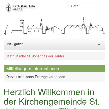
→
Navigation
▼
Aktuelles
▼
Kath. Kirche St. Johannes der Täufer
Pastoralteam
▼
Mitteilungen/ Informationen
Sakramente / Wiedereintritt
▼
Derzeit sind keine Einträge vorhanden.
Kirchen & Einrichtungen
▼
Herzlich Willkommen in
Gremien
der Kirchengemeinde St.
▼
Gruppierungen
▼