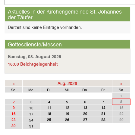
Aktuelles in der Kirchengemeinde St. Johannes
der Täufer
Derzeit sind keine Einträge vorhanden.
Gottesdienste/Messen
Samstag, 08. August 2026
16:00 Beichtgelegenheit
«
Aug. 2026
»
So.
Mo.
Di.
Mi.
Do.
Fr.
Sa.
1
8
2
3
4
5
6
7
9
11
12
13
14
15
10
16
18
19
20
21
22
17
23
25
26
27
28
29
24
30
31