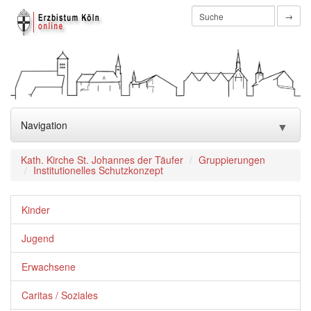
→
Navigation
▼
Aktuelles
▼
Kath. Kirche St. Johannes der Täufer
Gruppierungen
Institutionelles Schutzkonzept
Pastoralteam
▼
Kinder
Sakramente / Wiedereintritt
▼
Jugend
Kirchen & Einrichtungen
▼
Erwachsene
Gremien
▼
Caritas / Soziales
Gruppierungen
▼