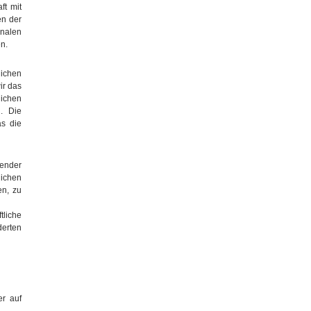
ft mit
en der
unalen
n.
lichen
ir das
lichen
. Die
as die
hender
ichen
en, zu
tliche
derten
er auf