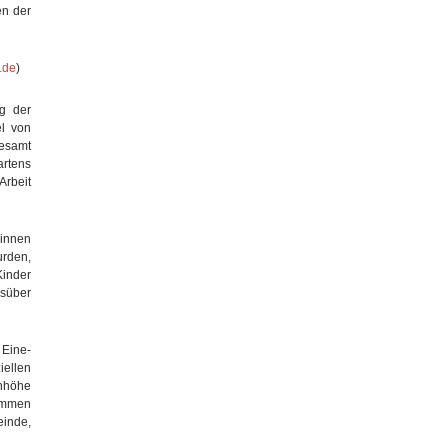
en der
.de
)
ng der
el von
esamt
artens
rbeit
rinnen
urden,
Kinder
gsüber
 Eine-
ellen
enhöhe
kommen
einde,