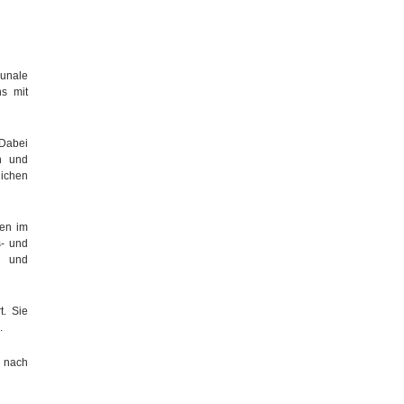
unale
ns mit
 Dabei
en und
lichen
ten im
s- und
ng und
t. Sie
.
- nach