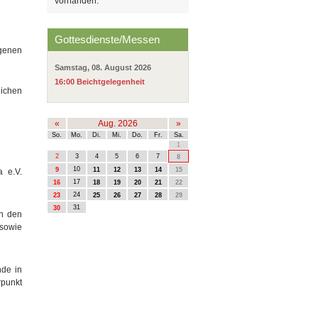
vorhanden.
Gottesdienste/Messen
igenen
Samstag, 08. August 2026
16:00 Beichtgelegenheit
ichen
«
Aug. 2026
»
So.
Mo.
Di.
Mi.
Do.
Fr.
Sa.
1
2
3
4
5
6
7
8
10
9
11
12
13
14
15
a e.V.
17
16
18
19
20
21
22
24
23
25
26
27
28
29
31
30
en den
 sowie
nde in
rpunkt