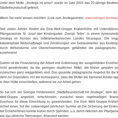
Unter dem Motto „Jinotega mi amor!“ wurde im Jahr 2005 das 20-jährige Besteh
Städtefreundschaft gefeiert.
Wenn Sie mehr wissen möchten: (Link zum Jinotegaverein:
www.solingen-jinotega
Seit vielen Jahren fördert die Eine-Welt-Gruppe Krahenhöhe mit Unterstützu
Pfarrgemeinde St. Josef den Kindergarten „Daniel Teller“ in einem Armenviert
Jinotega im Norden des mittelamerikanischen Landes Nicaragua. Die insg
katastrophale Wirtschaftslage und Zerstörungen von Gebäudeteilen des Kinderg
durch Wirbelstürme und Überschwemmungen gefährden die pädagogische A
zunehmend.
Zudem ist die Finanzierung der Arbeit und Entlohnung der ausgebildeten Erziehe
nicht gewährleistet, da die geringen staatlichen Mittel, die bisher gewährt w
inzwischen ganz weggefallen sind. Das gesamte pädagogische Angebot für die 
steht zur Disposition, mit der Konsequenz, dass die Mütter die kleineren Kinder ta
in ihrer Hütte einschließen, während sie zur Arbeit gehen.
So hat sich der Solinger Förderverein „Städtefreundschaft mit Jinotega“, dem die
Welt-Gruppe angehört, entschlossen, zunächst einen regelmäßigen finanzi
Zuschuss für diese Einrichtung zu gewährleisten. Die Eine Welt Gruppe Krah
sichert einen Teil der notwendigen jährlichen Summe ab.Die Sicherung der Ein
der Erzieherinnen konnte bisher durch Spenden, u.a. durch Aktionen der Pfarrgem
wie das jährliche Sternsingen, finanziert werden.