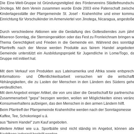
Die Eine-Welt-Gruppe ist Gründungsmitglied des Fördervereins Städtefreundscha
Jinotega. Mit dem Verein zusammen wurde Ende 2003 eine Patenschaft zwisch
Kindertagesstätte der Pfarrgemeinde St. Josef - Krahenhöhe und einer komm
Einrichtung für Vorschulkinder im Armenviertel von Jinotega, Nicaragua, angestoße
Durch verschiedene Aktionen wie die Gestaltung des Gottesdienstes zum jähr
Misereor-Sonntag, die Sternsingeraktion oder das Fest zu Fronleichnam bringen w
Thema Gerechtigkeit und Frieden in die Gemeinde ein. Während des sonntäg
Pfarrtreffs nach der Messe werden Produkte aus fairem Handel angeboten
Gemeinde unterstützt ein Ausbildungsprojekt für Jugendliche in Lome/Togo, d
Gruppe mit initiiert hat.
Mit dem Verkauf von Produkten aus Lateinamerika und Afrika sowie entsprec
Informations- und Öffentlichkeitsarbeit versuchen wir die wirtschaftl
Abhängigkeiten, die zu Lasten der Menschen in den Ländern des Südens geh
verdeutlichen.
Mit dem Angebot einiger Artikel, die von uns über die Gesellschaft für partnerschaf
Zusammenarbeit "gepa" bezogen werden, wollen wir Möglichkeiten eines verän
Konsumverhaltens aufzeigen, das den Menschen in den armen Ländern hilft.
Beim Pfarrtreff der Pfarrgemeinde Krahenhöhe werden nach der Sonntagsmesse
Kaffee, Tee, Schokoriegel u.ä.
aus "fairem Handel" zum Kauf angeboten.
Weitere Artikel wie u.a. Sportbälle sind nicht ständig im Angebot, können ab