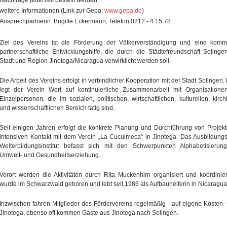
Nachfrage jederzeit bestellt werden.
weitere Informationen (Link zur Gepa:
www.gepa.de
)
Ansprechpartnerin: Brigitte Eckermann, Telefon 0212 - 4 15 78
Ziel des Vereins ist die Förderung der Völkerverständigung und eine komm
partnerschaftliche Entwicklungshilfe, die durch die Städtefreundschaft Solinge
Stadt und Region Jinotega/Nicaragua verwirklicht werden soll.
Die Arbeit des Vereins erfolgt in verbindlicher Kooperation mit der Stadt Solingen.
legt der Verein Wert auf kontinuierliche Zusammenarbeit mit Organisation
Einzelpersonen, die im sozialen, politischen, wirtschaftlichen, kulturellen, kirch
und wissenschaftlichen Bereich tätig sind.
Seit einigen Jahren erfolgt die konkrete Planung und Durchführung von Projek
intensiven Kontakt mit dem Verein „La Cuculmeca“ in Jinotega. Das Ausbildung
Weiterbildungsinstitut befasst sich mit den Schwerpunkten Alphabetisieru
Umwelt- und Gesundheitserziehung.
Vorort werden die Aktivitäten durch Rita Muckenhirn organisiert und koordinier
wurde im Schwarzwald geboren und lebt seit 1986 als Aufbauhelferin in Nicaragua
Inzwischen fahren Mitglieder des Fördervereins regelmäßig - auf eigene Kosten 
Jinotega, ebenso oft kommen Gäste aus Jinotega nach Solingen.