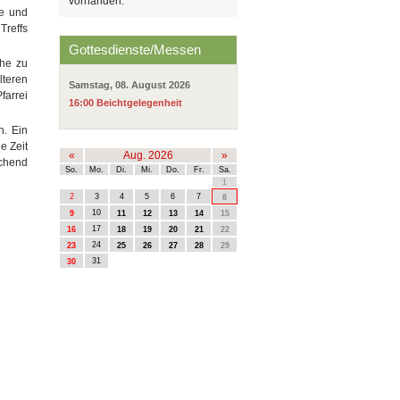
vorhanden.
le und
Treffs
Gottesdienste/Messen
che zu
lteren
Samstag, 08. August 2026
farrei
16:00 Beichtgelegenheit
n. Ein
e Zeit
«
Aug. 2026
»
chend
So.
Mo.
Di.
Mi.
Do.
Fr.
Sa.
1
2
3
4
5
6
7
8
10
9
11
12
13
14
15
17
16
18
19
20
21
22
24
23
25
26
27
28
29
31
30