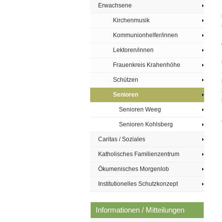
Erwachsene
Kirchenmusik
Kommunionhelfer/innen
Lektoren/innen
Frauenkreis Krahenhöhe
Schützen
Senioren
Senioren Weeg
Senioren Kohlsberg
Caritas / Soziales
Katholisches Familienzentrum
Ökumenisches Morgenlob
Institutionelles Schutzkonzept
Informationen / Mitteilungen