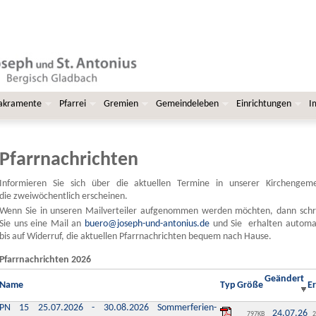
Sakramente
Pfarrei
Gremien
Gemeindeleben
Einrichtungen
I
Pfarrnachrichten
Informieren Sie sich über die aktuellen Termine in unserer Kirchengeme
die zweiwöchentlich erscheinen.
Wenn Sie in unseren Mailverteiler aufgenommen werden möchten, dann schr
Sie uns eine Mail an
buero@joseph-und-antonius.de
und Sie erhalten automat
bis auf Widerruf, die aktuellen Pfarrnachrichten bequem nach Hause.
Pfarrnachrichten 2026
Geändert
Name
Typ
Größe
Er
PN 15 25.07.2026 - 30.08.2026 Sommerferien-
24.07.26
797KB
2