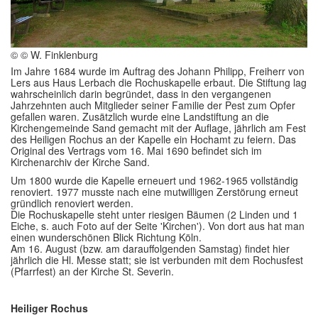
Im Überblick
Links
© © W. Finklenburg
Im Jahre 1684 wurde im Auftrag des Johann Philipp, Freiherr von
Kontakt
Lers aus Haus Lerbach die Rochuskapelle erbaut. Die Stiftung lag
wahrscheinlich darin begründet, dass in den vergangenen
Jahrzehnten auch Mitglieder seiner Familie der Pest zum Opfer
gefallen waren. Zusätzlich wurde eine Landstiftung an die
Kirchengemeinde Sand gemacht mit der Auflage, jährlich am Fest
des Heiligen Rochus an der Kapelle ein Hochamt zu feiern. Das
Original des Vertrags vom 16. Mai 1690 befindet sich im
Kirchenarchiv der Kirche Sand.
Um 1800 wurde die Kapelle erneuert und 1962-1965 vollständig
renoviert. 1977 musste nach eine mutwilligen Zerstörung erneut
gründlich renoviert werden.
Die Rochuskapelle steht unter riesigen Bäumen (2 Linden und 1
Eiche, s. auch Foto auf der Seite 'Kirchen'). Von dort aus hat man
einen wunderschönen Blick Richtung Köln.
Am 16. August (bzw. am darauffolgenden Samstag) findet hier
jährlich die Hl. Messe statt; sie ist verbunden mit dem Rochusfest
(Pfarrfest) an der Kirche St. Severin.
Heiliger Rochus