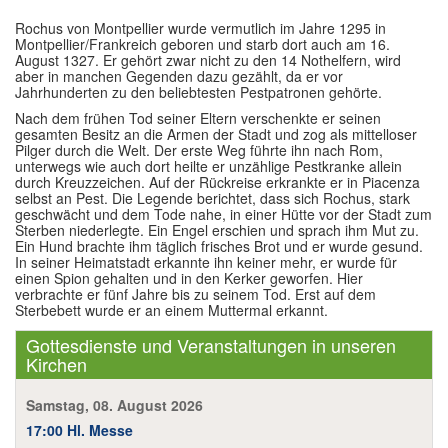
Rochus von Montpellier wurde vermutlich im Jahre 1295 in
Montpellier/Frankreich geboren und starb dort auch am 16.
August 1327. Er gehört zwar nicht zu den 14 Nothelfern, wird
aber in manchen Gegenden dazu gezählt, da er vor
Jahrhunderten zu den beliebtesten Pestpatronen gehörte.
Nach dem frühen Tod seiner Eltern verschenkte er seinen
gesamten Besitz an die Armen der Stadt und zog als mittelloser
Pilger durch die Welt. Der erste Weg führte ihn nach Rom,
unterwegs wie auch dort heilte er unzählige Pestkranke allein
durch Kreuzzeichen. Auf der Rückreise erkrankte er in Piacenza
selbst an Pest. Die Legende berichtet, dass sich Rochus, stark
geschwächt und dem Tode nahe, in einer Hütte vor der Stadt zum
Sterben niederlegte. Ein Engel erschien und sprach ihm Mut zu.
Ein Hund brachte ihm täglich frisches Brot und er wurde gesund.
In seiner Heimatstadt erkannte ihn keiner mehr, er wurde für
einen Spion gehalten und in den Kerker geworfen. Hier
verbrachte er fünf Jahre bis zu seinem Tod. Erst auf dem
Sterbebett wurde er an einem Muttermal erkannt.
Gottesdienste und Veranstaltungen in unseren
Kirchen
Samstag, 08. August 2026
17:00 Hl. Messe