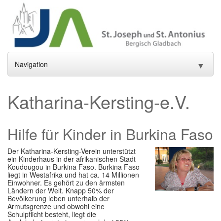
Navigation
▼
Home
Katharina-Kersting-e.V.
Aktuelles
▼
Hilfe für Kinder in Burkina Faso
Gottesdienste und Sakramente
▼
Pfarrei
Der Katharina-Kersting-Verein unterstützt
▼
ein Kinderhaus in der afrikanischen Stadt
Koudougou in Burkina Faso. Burkina Faso
Gremien
▼
liegt in Westafrika und hat ca. 14 Millionen
Einwohner. Es gehört zu den ärmsten
Ländern der Welt. Knapp 50% der
Gemeindeleben
▼
Bevölkerung leben unterhalb der
Armutsgrenze und obwohl eine
Einrichtungen
Schulpflicht besteht, liegt die
▼