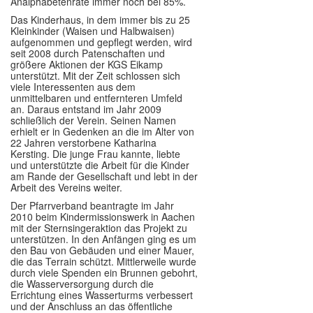
Analphabetenrate immer noch bei 85%.
Im Überblick
Das Kinderhaus, in dem immer bis zu 25
Kleinkinder (Waisen und Halbwaisen)
aufgenommen und gepflegt werden, wird
Links
seit 2008 durch Patenschaften und
größere Aktionen der KGS Eikamp
unterstützt. Mit der Zeit schlossen sich
Kontakt
viele Interessenten aus dem
unmittelbaren und entfernteren Umfeld
an. Daraus entstand im Jahr 2009
schließlich der Verein. Seinen Namen
erhielt er in Gedenken an die im Alter von
22 Jahren verstorbene Katharina
Kersting. Die junge Frau kannte, liebte
und unterstützte die Arbeit für die Kinder
am Rande der Gesellschaft und lebt in der
Arbeit des Vereins weiter.
Der Pfarrverband beantragte im Jahr
2010 beim Kindermissionswerk in Aachen
mit der Sternsingeraktion das Projekt zu
unterstützen. In den Anfängen ging es um
den Bau von Gebäuden und einer Mauer,
die das Terrain schützt. Mittlerweile wurde
durch viele Spenden ein Brunnen gebohrt,
die Wasserversorgung durch die
Errichtung eines Wasserturms verbessert
und der Anschluss an das öffentliche