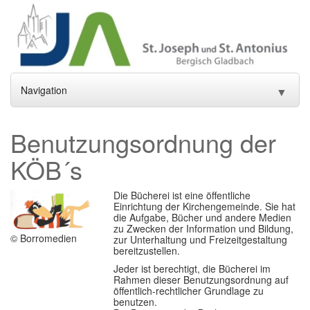
Navigation
▼
Home
Benutzungsordnung der
Aktuelles
▼
KÖB´s
Gottesdienste und Sakramente
▼
Die Bücherei ist eine öffentliche
Einrichtung der Kirchengemeinde. Sie hat
Pfarrei
▼
die Aufgabe, Bücher und andere Medien
zu Zwecken der Information und Bildung,
© Borromedien
zur Unterhaltung und Freizeitgestaltung
Gremien
▼
bereitzustellen.
Jeder ist berechtigt, die Bücherei im
Gemeindeleben
▼
Rahmen dieser Benutzungsordnung auf
öffentlich-rechtlicher Grundlage zu
Einrichtungen
▼
benutzen.