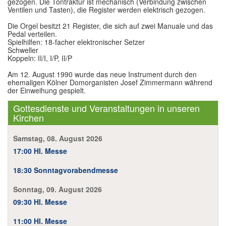
gezogen. Die Tontraktur ist mechanisch (Verbindung zwischen
Ventilen und Tasten), die Register werden elektrisch gezogen.
Im Überblick
Die Orgel besitzt 21 Register, die sich auf zwei Manuale und das
Pedal verteilen.
Links
Spielhilfen: 18-facher elektronischer Setzer
Schweller
Kontakt
Koppeln: II/I, I/P, II/P
Am 12. August 1990 wurde das neue Instrument durch den
ehemaligen Kölner Domorganisten Josef Zimmermann während
der Einweihung gespielt.
Gottesdienste und Veranstaltungen in unseren
Kirchen
Samstag, 08. August 2026
17:00 Hl. Messe
18:30 Sonntagvorabendmesse
Sonntag, 09. August 2026
09:30 Hl. Messe
11:00 Hl. Messe