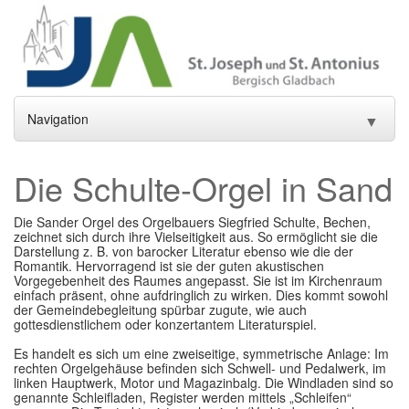
Navigation
▼
Home
Die Schulte-Orgel in Sand
Aktuelles
▼
Die Sander Orgel des Orgelbauers Siegfried Schulte, Bechen,
zeichnet sich durch ihre Vielseitigkeit aus. So ermöglicht sie die
Gottesdienste und Sakramente
▼
Darstellung z. B. von barocker Literatur ebenso wie die der
Romantik. Hervorragend ist sie der guten akustischen
Pfarrei
▼
Vorgegebenheit des Raumes angepasst. Sie ist im Kirchenraum
einfach präsent, ohne aufdringlich zu wirken. Dies kommt sowohl
der Gemeindebegleitung spürbar zugute, wie auch
Gremien
▼
gottesdienstlichem oder konzertantem Literaturspiel.
Es handelt es sich um eine zweiseitige, symmetrische Anlage: Im
Gemeindeleben
▼
rechten Orgelgehäuse befinden sich Schwell- und Pedalwerk, im
linken Hauptwerk, Motor und Magazinbalg. Die Windladen sind so
Einrichtungen
genannte Schleifladen, Register werden mittels „Schleifen“
▼