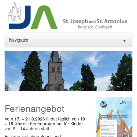
Navigation
▼
Home
Aktuelles
▼
Gottesdienste und Sakramente
▼
Pfarrei
▼
Ferienangebot
Gremien
▼
Vom
17. – 21.8.2026
findet täglich von
10
Gemeindeleben
▼
– 15 Uhr
ein Ferienprogramm für Kinder
von 6 – 14 Jahren statt.
Einrichtungen
▼
Es kann zwischen Sport- und