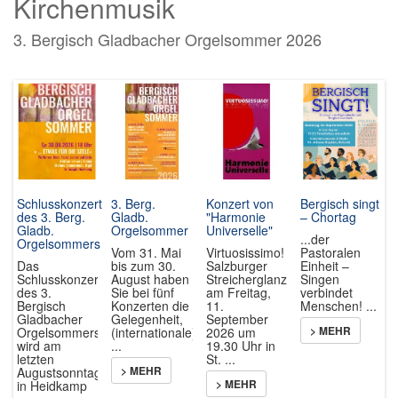
Kirchenmusik
3. Bergisch Gladbacher Orgelsommer 2026
Schlusskonzert
3. Berg.
Konzert von
Bergisch singt
des 3. Berg.
Gladb.
"Harmonie
– Chortag
Gladb.
Orgelsommer
Universelle"
...der
Orgelsommers
Vom 31. Mai
Virtuosissimo!
Pastoralen
Das
bis zum 30.
Salzburger
Einheit –
Schlusskonzert
August haben
Streicherglanz
Singen
des 3.
Sie bei fünf
am Freitag,
verbindet
Bergisch
Konzerten die
11.
Menschen! ...
Gladbacher
Gelegenheit,
September
> MEHR
Orgelsommers
(internationale)
2026 um
wird am
...
19.30 Uhr in
letzten
St. ...
> MEHR
Augustsonntag
> MEHR
in Heidkamp