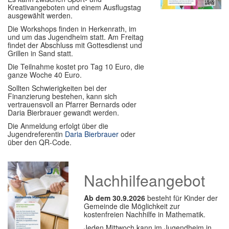
Kreativangeboten und einem Ausflugstag
Im Überblick
ausgewählt werden.
Die Workshops finden in Herkenrath, im
Links
und um das Jugendheim statt. Am Freitag
findet der Abschluss mit Gottesdienst und
Grillen in Sand statt.
Kontakt
Die Teilnahme kostet pro Tag 10 Euro, die
ganze Woche 40 Euro.
Sollten Schwierigkeiten bei der
Finanzierung bestehen, kann sich
vertrauensvoll an Pfarrer Bernards oder
Daria Bierbrauer gewandt werden.
Die Anmeldung erfolgt über die
Jugendreferentin
Daria Bierbrauer
oder
über den QR-Code.
Nachhilfeangebot
Ab dem 30.9.2026
besteht für Kinder der
Gemeinde die Möglichkeit zur
kostenfreien Nachhilfe in Mathematik.
Jeden Mittwoch kann im Jugendheim in