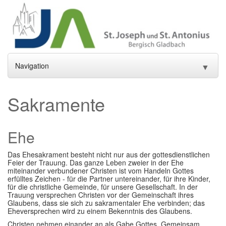
Navigation
▼
Home
Sakramente
Aktuelles
▼
Ehe
Gottesdienste und Sakramente
▼
Pfarrei
Das Ehesakrament besteht nicht nur aus der gottesdienstlichen
▼
Feier der Trauung. Das ganze Leben zweier in der Ehe
miteinander verbundener Christen ist vom Handeln Gottes
Gremien
▼
erfülltes Zeichen - für die Partner untereinander, für ihre Kinder,
für die christliche Gemeinde, für unsere Gesellschaft. In der
Trauung versprechen Christen vor der Gemeinschaft ihres
Gemeindeleben
▼
Glaubens, dass sie sich zu sakramentaler Ehe verbinden; das
Eheversprechen wird zu einem Bekenntnis des Glaubens.
Einrichtungen
▼
Christen nehmen einander an als Gabe Gottes. Gemeinsam