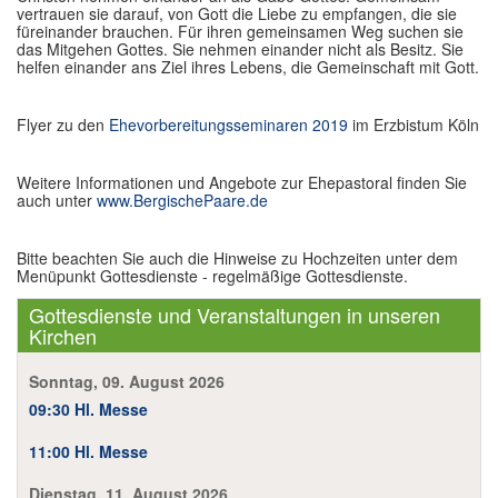
vertrauen sie darauf, von Gott die Liebe zu empfangen, die sie
Im Überblick
füreinander brauchen. Für ihren gemeinsamen Weg suchen sie
das Mitgehen Gottes. Sie nehmen einander nicht als Besitz. Sie
helfen einander ans Ziel ihres Lebens, die Gemeinschaft mit Gott.
Links
Flyer zu den
Ehevorbereitungsseminaren 2019
im Erzbistum Köln
Kontakt
Weitere Informationen und Angebote zur Ehepastoral finden Sie
auch unter
www.BergischePaare.de
Bitte beachten Sie auch die Hinweise zu Hochzeiten unter dem
Menüpunkt Gottesdienste - regelmäßige Gottesdienste.
Gottesdienste und Veranstaltungen in unseren
Kirchen
Sonntag, 09. August 2026
09:30 Hl. Messe
11:00 Hl. Messe
Dienstag, 11. August 2026