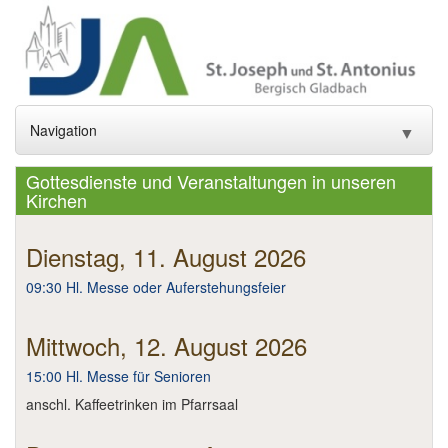
Navigation
▼
Home
Gottesdienste und Veranstaltungen in unseren
Kirchen
Aktuelles
▼
Dienstag, 11. August 2026
Gottesdienste und Sakramente
▼
09:30 Hl. Messe oder Auferstehungsfeier
Pfarrei
▼
Mittwoch, 12. August 2026
Gremien
▼
15:00 Hl. Messe für Senioren
Gemeindeleben
▼
anschl. Kaffeetrinken im Pfarrsaal
Einrichtungen
▼