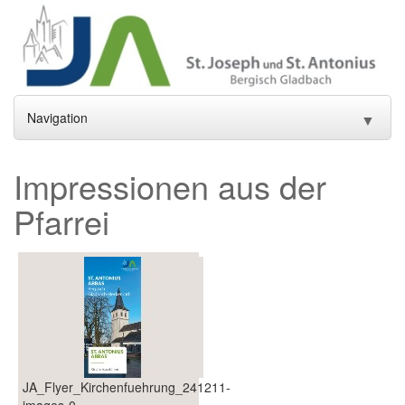
Navigation
▼
Home
Impressionen aus der
Aktuelles
▼
Pfarrei
Gottesdienste und Sakramente
▼
Pfarrei
▼
Gremien
▼
Gemeindeleben
▼
JA_Flyer_Kirchenfuehrung_241211-
Einrichtungen
▼
images-0