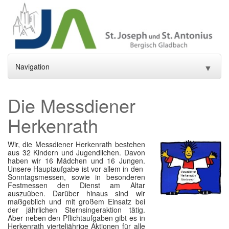
Navigation
▼
Home
Die Messdiener
Aktuelles
▼
Herkenrath
Gottesdienste und Sakramente
▼
Wir, die Messdiener Herkenrath bestehen
aus 32 Kindern und Jugendlichen. Davon
Pfarrei
▼
haben wir 16 Mädchen und 16 Jungen.
Unsere Hauptaufgabe ist vor allem in den
Sonntagsmessen, sowie in besonderen
Gremien
▼
Festmessen den Dienst am Altar
auszuüben. Darüber hinaus sind wir
Gemeindeleben
▼
maßgeblich und mit großem Einsatz bei
der jährlichen Sternsingeraktion tätig.
Aber neben den Pflichtaufgaben gibt es in
Einrichtungen
▼
Herkenrath vierteljährige Aktionen für alle