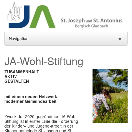
Navigation
▼
Home
JA-Wohl-Stiftung
Aktuelles
▼
ZUSAMMENHALT
AKTIV
Gottesdienste und Sakramente
▼
GESTALTEN
Pfarrei
▼
mit einem neuen Netzwerk
moderner Gemeindearbeit
Gremien
▼
Gemeindeleben
▼
Zweck der 2020 gegründeten JA-Wohl-
Stiftung ist in erster Linie die Förderung
der Kinder– und Jugend-arbeit in der
Einrichtungen
▼
Kirchengemeinde St. Joseph und St.