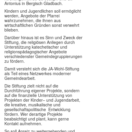
Antonius in Bergisch Gladbach.
Im Überblick
Kindern und Jugendlichen soll ermöglicht
werden, Angebote der Pfarrei
wahrzunehmen, die ihnen aus
Links
wirtschaftlichen Gründen sonst verwehrt
blieben.
Kontakt
Darüber hinaus ist es Sinn und Zweck der
Stiftung, die religiösen Anliegen durch
Unterstützung katechetischer und
religionspädagogischer Angebote
verschiedenster Gemeindegruppierungen
zu fördern.
Damit versteht sich die JA-Wohl-Stiftung
als Teil eines Netzwerkes moderner
Gemeindearbeit.
Die Stiftung zielt nicht auf die
Durchführung eigener Projekte, sondern
auf die finanzielle Unterstützung von
Projekten der Kinder– und Jugendarbeit,
die kreative, musikalische und
gesellschaftspolitische Entwicklung
fördern. Wer derartige Projekte
beabsichtigt und plant, kann gerne
Kontakt aufnehmen.
So soll Anreiz zu weitergehenden und