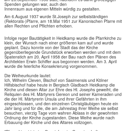
Spenden gelungen war, auch den
Innenraum aus eigenen Mitteln würdig zu gestalten.
Am 6.August 1937 wurde St.Joseph zur selbstständigen
(Rektorats-)Pfarre, am 18.Mai 1951 zur Kanonischen Pfarre mit
allen Rechten und Pflichten erhoben.
Infolge reger Bautätigkeit in Heidkamp wurde die Pfarrkirche zu
klein, der Wunsch nach einer größeren kam auf und wurde
geplant. Dazu konnte von der Stadt das der Kirche
gegenüberliegende Grundstück erworben werden und mit dem
Spatenstich am 20. April 1958 der Bau nach den Plänen des
Architekten Erwin Schiffer aus begonnen werden. Am 3. April
wurde die feierliche Konsekrierung vorgenommen.
Die Weiheurkunde lautet:
Ich, Wilhelm Cleven, Bischof von Sasimensis und Kölner
Hilfsbischof habe heute in Bergisch Gladbach Heidkamp die
Kirche und diesen Altar zur Ehre des Hl. Josephs geweiht, die
Reliquien des Hl. Märtyrers Gereon und seiner Kameraden und
die der Hl. Märtyrerin Ursula und ihrer Gefährten in ihm
eingeschlossen, und den einzelnen Christgläubigen heute ein
Jahr lang und für die, die am Jahrestag ihrer Weihe sie selbst
besuchen, vierzig Tage vom wahren Ablass in der gewohnten
Ordnung der Kirche zugestanden. Diese Weihe wurde nach
Erbauung der Kirche und des Altares vollzogen.