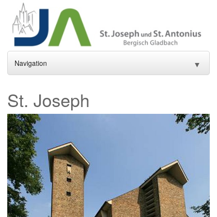
Navigation
▼
Home
St. Joseph
Aktuelles
▼
Gottesdienste und Sakramente
▼
Pfarrei
▼
Gremien
▼
Gemeindeleben
▼
Einrichtungen
▼