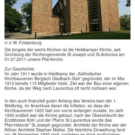
Im Überblick
Links
Kontakt
© © W. Finklenburg
Die jüngste der sechs Kirchen ist die Heidkamper Kirche, seit
Gründung der Kirchengemeinde St.Joseph und St.Antonius am
01.07.2011 unsere Pfarrkirche.
Zur Geschichte:
Im Jahr 1911 wurde in Heidkamp der „Katholischer
Kirchbauverein Bergisch Gladbach-Süd“ gegründet, der im Mai
1912 bereits 115 Mitglieder hatte. Ziel war der Bau einer eigenen
Kirche, da der Weg nach Laurentius oft recht mühsam war.
In den auch finanziell guten Anfang des Vereins kam der 1.
Weltkrieg, im Anschluss daran die Inflation, so dass der
Kirchbauverein 1922 fast von vorne anfangen musste. Im Jahr
1930 endlich war die Kirche gebaut; nach der Übereinkunft der
Erzdiözese Köln und der Pfarre St.Laurentius wurde das
Pfarrrektorat* St.Joseph gegründet. Architekt der Kirche war der
Kölner Architekt Stephan Mattar. Die feierliche Einweihung fand
am 28.September 1930 statt, nachdem es dank großzügiger