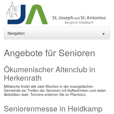
Navigation
▼
Home
Angebote für Senioren
Aktuelles
▼
Ökumenischer Altenclub in
Gottesdienste und Sakramente
▼
Herkenrath
Pfarrei
▼
Mittwochs findet alle zwei Wochen in der evangelischen
Gremien
▼
Gemeinde ein Treffen der Senioren mit Kaffeetrinken und vielen
Aktivitäten statt. Termine erfahren Sie im Pfarrbüro.
Gemeindeleben
▼
Seniorenmesse in Heidkamp
Einrichtungen
▼