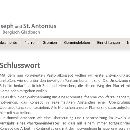
Sakramente
Pfarrei
Gremien
Gemeindeleben
Einrichtungen
I
Schlusswort
Mit dem nun vorgelegten Pastoralkonzept wollen wir erste Entwicklungssch
anstoßen, wie sie unter den jeweiligen Punkten benannt sind. Die Umsetzung 
Schritte bedarf natürlich Zeit und Menschen, die diesen Weg der Pfarrei m
Gemeinden mitgehen wollen.
Da es sich in der Wahrnehmung um eine Momentaufnahme von Pfarrei handelt, 
notwendig, das Konzept in regelmäßigen Abständen einer Überprüfun
Überarbeitung zu unterziehen. Alle Menschen unserer Pfarrei sind dazu aufgefo
hier mitzuarbeiten.
Für sinnvoll erachten wir eine Überprüfung und Überarbeitung im jeweils l
Amtsjahr eines Pfarrgemeinderates, so dass mit einem immer fortgeschrie
Konzept die Arbeit in Kontinuität und mit der notwendigen Erneuerung voran