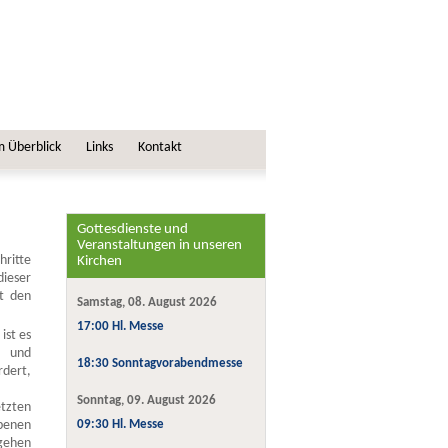
m Überblick
Links
Kontakt
Gottesdienste und
Veranstaltungen in unseren
ritte
Kirchen
dieser
it den
Samstag, 08. August 2026
17:00 Hl. Messe
ist es
g und
18:30 Sonntagvorabendmesse
rdert,
Sonntag, 09. August 2026
etzten
benen
09:30 Hl. Messe
 gehen