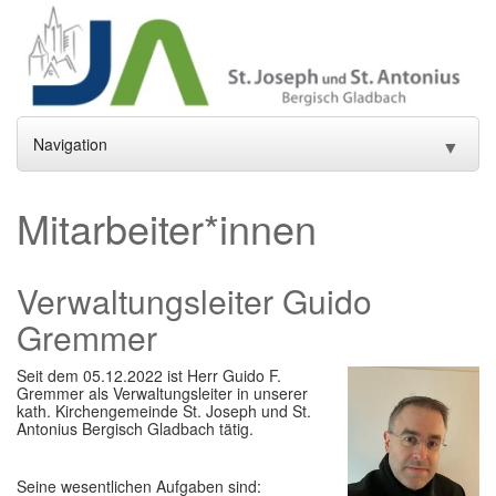
Navigation
▼
Home
Mitarbeiter*innen
Aktuelles
▼
Verwaltungsleiter Guido
Gottesdienste und Sakramente
▼
Gremmer
Pfarrei
▼
Seit dem 05.12.2022 ist Herr Guido F.
Gremien
▼
Gremmer als Verwaltungsleiter in unserer
kath. Kirchengemeinde St. Joseph und St.
Antonius Bergisch Gladbach tätig.
Gemeindeleben
▼
Einrichtungen
▼
Seine wesentlichen Aufgaben sind: