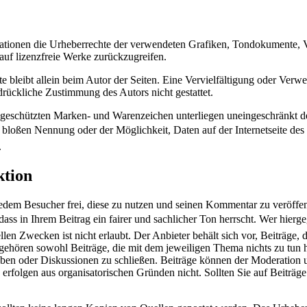
blikationen die Urheberrechte der verwendeten Grafiken, Tondokumente, 
uf lizenzfreie Werke zurückzugreifen.
ekte bleibt allein beim Autor der Seiten. Eine Vervielfältigung oder 
drückliche Zustimmung des Autors nicht gestattet.
te geschützten Marken- und Warenzeichen unterliegen uneingeschränkt
bloßen Nennung oder der Möglichkeit, Daten auf der Internetseite des 
.
tion
edem Besucher frei, diese zu nutzen und seinen Kommentar zu veröffent
 dass in Ihrem Beitrag ein fairer und sachlicher Ton herrscht. Wer hie
 Zwecken ist nicht erlaubt. Der Anbieter behält sich vor, Beiträge, di
zu gehören sowohl Beiträge, die mit dem jeweiligen Thema nichts zu t
ben oder Diskussionen zu schließen. Beiträge können der Moderation 
 erfolgen aus organisatorischen Gründen nicht. Sollten Sie auf Beiträge