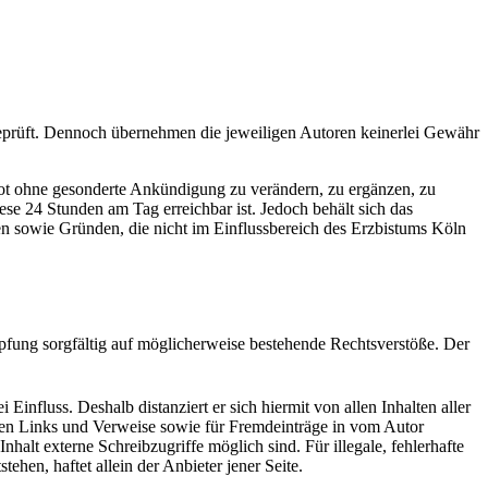
g geprüft. Dennoch übernehmen die jeweiligen Autoren keinerlei Gewähr
ebot ohne gesonderte Ankündigung zu verändern, zu ergänzen, zu
iese 24 Stunden am Tag erreichbar ist. Jedoch behält sich das
n sowie Gründen, die nicht im Einflussbereich des Erzbistums Köln
pfung sorgfältig auf möglicherweise bestehende Rechtsverstöße. Der
 Einfluss. Deshalb distanziert er sich hiermit von allen Inhalten aller
tzten Links und Verweise sowie für Fremdeinträge in vom Autor
alt externe Schreibzugriffe möglich sind. Für illegale, fehlerhafte
hen, haftet allein der Anbieter jener Seite.