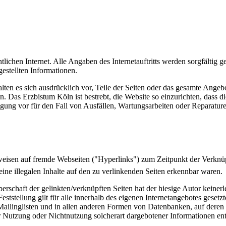
ntlichen Internet. Alle Angaben des Internetauftritts werden sorgfälti
tgestellten Informationen.
alten es sich ausdrücklich vor, Teile der Seiten oder das gesamte Ang
n. Das Erzbistum Köln ist bestrebt, die Website so einzurichten, dass d
ung vor für den Fall von Ausfällen, Wartungsarbeiten oder Reparature
rweisen auf fremde Webseiten ("Hyperlinks") zum Zeitpunkt der Verknü
eine illegalen Inhalte auf den zu verlinkenden Seiten erkennbar waren.
rschaft der gelinkten/verknüpften Seiten hat der hiesige Autor keinerlei
Feststellung gilt für alle innerhalb des eigenen Internetangebotes gese
ailinglisten und in allen anderen Formen von Datenbanken, auf deren Inh
 Nutzung oder Nichtnutzung solcherart dargebotener Informationen entste