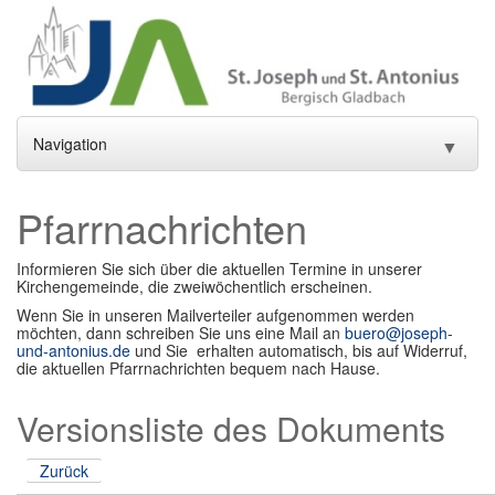
Navigation
▼
Home
Pfarrnachrichten
Aktuelles
▼
Informieren Sie sich über die aktuellen Termine in unserer
Kirchengemeinde, die zweiwöchentlich erscheinen.
Gottesdienste und Sakramente
▼
Wenn Sie in unseren Mailverteiler aufgenommen werden
möchten, dann schreiben Sie uns eine Mail an
buero@joseph-
Pfarrei
▼
und-antonius.de
und Sie erhalten automatisch, bis auf Widerruf,
die aktuellen Pfarrnachrichten bequem nach Hause.
Gremien
▼
Versionsliste des Dokuments
Gemeindeleben
▼
Zurück
Einrichtungen
▼