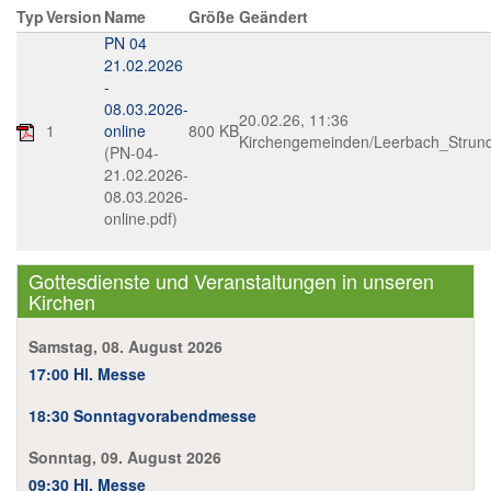
Typ
Version
Name
Größe
Geändert
Im Überblick
PN 04
21.02.2026
Links
-
08.03.2026-
20.02.26, 11:36
Kontakt
1
online
800 KB
Kirchengemeinden/Leerbach_Strunde
(PN-04-
21.02.2026-
08.03.2026-
online.pdf)
Gottesdienste und Veranstaltungen in unseren
Kirchen
Samstag, 08. August 2026
17:00 Hl. Messe
18:30 Sonntagvorabendmesse
Sonntag, 09. August 2026
09:30 Hl. Messe