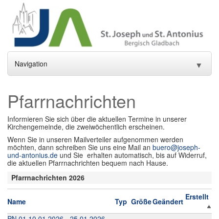
Navigation
▼
Home
Pfarrnachrichten
Aktuelles
▼
Informieren Sie sich über die aktuellen Termine in unserer
Kirchengemeinde, die zweiwöchentlich erscheinen.
Gottesdienste und Sakramente
▼
Wenn Sie in unseren Mailverteiler aufgenommen werden
möchten, dann schreiben Sie uns eine Mail an
buero@joseph-
Pfarrei
▼
und-antonius.de
und Sie erhalten automatisch, bis auf Widerruf,
die aktuellen Pfarrnachrichten bequem nach Hause.
Gremien
▼
Pfarrnachrichten 2026
Gemeindeleben
▼
Erstellt
Name
Typ
Größe
Geändert
Einrichtungen
▼
PN 01 10.01.2026 - 25.01.2026-