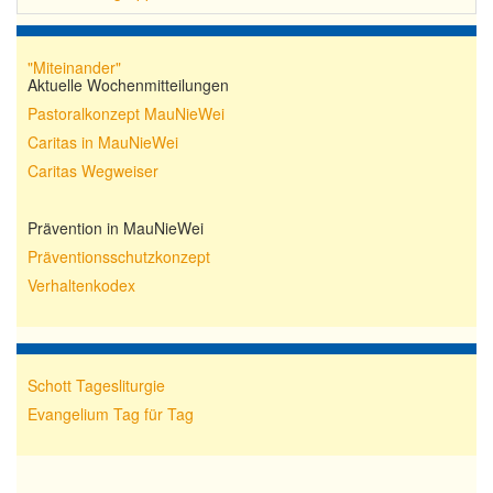
Über uns
▼
"Miteinander"
Aktuelle Wochenmitteilungen
Ihre Mithilfe
▼
Pastoralkonzept MauNieWei
Gottesdienste
▼
Caritas in MauNieWei
Caritas Wegweiser
Kontakt
▼
Prävention in MauNieWei
Veranstaltungen
Präventionsschutzkonzept
Archiv
Verhaltenkodex
Schott Tagesliturgie
Evangelium Tag für Tag