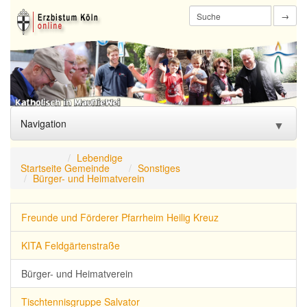
→
Navigation
▼
Start
Lebendige
Startseite
Gemeinde
Sonstiges
Bürger- und Heimatverein
Aktuelles
▼
Lebendige
▼
Freunde und Förderer Pfarrheim Heilig Kreuz
Gemeinde
KITA Feldgärtenstraße
Familien-
▼
zentrum
Bürger- und Heimatverein
Begleitung/
▼
Tischtennisgruppe Salvator
Seelsorge