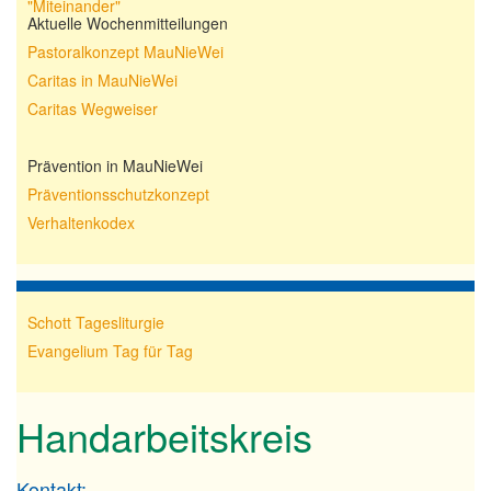
"Miteinander"
Aktuelle Wochenmitteilungen
Über uns
▼
Pastoralkonzept MauNieWei
Caritas in MauNieWei
Ihre Mithilfe
▼
Caritas Wegweiser
Gottesdienste
▼
Prävention in MauNieWei
Kontakt
▼
Präventionsschutzkonzept
Verhaltenkodex
Veranstaltungen
Archiv
Schott Tagesliturgie
Evangelium Tag für Tag
Handarbeitskreis
Kontakt: