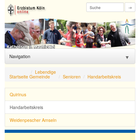
→
Navigation
▼
Start
Lebendige
Startseite
Gemeinde
Senioren
Handarbeitskreis
Aktuelles
▼
Quirinus
Lebendige
▼
Gemeinde
Handarbeitskreis
Familien-
▼
Weidenpescher Amseln
zentrum
Begleitung/
▼
Seelsorge