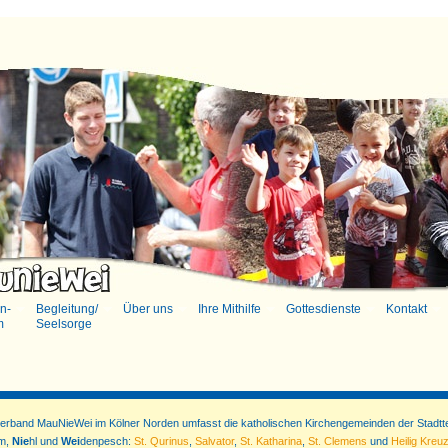
n-
Begleitung/
Über uns
Ihre Mithilfe
Gottesdienste
Kontakt
m
Seelsorge
verband MauNieWei im Kölner Norden umfasst die katholischen Kirchengemeinden der Stadtte
im,
Nie
hl und
Wei
denpesch:
St. Qurinus
,
Salvator
,
St. Katharina
,
St. Clemens
und
Heilig Kreu