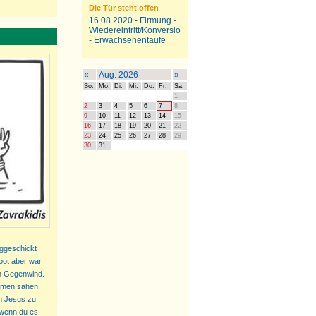
Die Tür steht offen
16.08.2020
- Firmung -
Wiedereintritt/Konversion
- Erwachsenentaufe
«
Aug. 2026
»
So.
Mo.
Di.
Mi.
Do.
Fr.
Sa.
1
2
3
4
5
6
7
8
9
10
11
12
13
14
15
16
17
18
19
20
21
22
23
24
25
26
27
28
29
30
31
eggeschickt
Boot aber war
en Gegenwind.
ommen sahen,
ch Jesus zu
, wenn du es