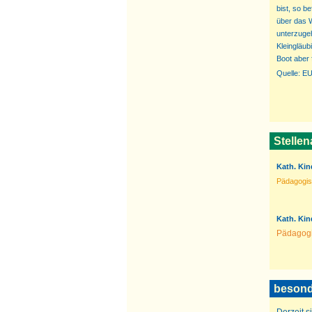
bist, so 
über das 
unterzugeh
Kleingläub
Boot aber 
Quelle: E
Stelle
Kath. Kin
Pädagogisc
Kath. Kin
Pädagogis
besond