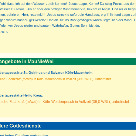
befiehl, dass ich auf dem Wasser zu dir komme! Jesus sagte: Komm! Da stieg Petrus aus de
Wasser zu Jesus. Als er aber den heftigen Wind bemerkte, bekam er Angst. Und als er bega
en, schrie er: Herr, rette mich! Jesus streckte sofort die Hand aus, ergriff ihn und sagte zu
iger, warum hast du gezweifelt? Und als sie ins Boot gestiegen waren, legte sich der Wind. 
fielen vor Jesus nieder und sagten: Wahrhaftig, Gottes Sohn bist du.
U2016
nangebote in MauNieWei
dertagesstätte St. Quirinus und Salvator, Köln-Mauenheim
he Fachkraft (m/w/d) in Köln-Mauenheim in Vollzeit (39,0 WSt.), unbefristet
dertagesstätte Heilig Kreuz
che Fachkraft (m/w/d) in Köln-Weidenpesch in Vollzeit (39,0 WSt.), unbefristet
ere Gottesdienste