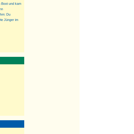
m Boot und kam
nn
 ihm: Du
Die Jünger im