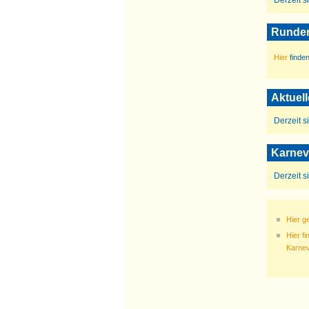
Derzeit s
Runder
Hier
finden
Aktuel
Derzeit s
Karnev
Derzeit s
Hier g
Hier f
Karnev