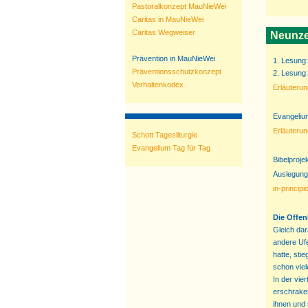
Pastoralkonzept MauNieWei
Caritas in MauNieWei
Caritas Wegweiser
Neunze
Prävention in MauNieWei
1. Lesung
Präventionsschutzkonzept
2. Lesung
Verhaltenkodex
Erläuteru
Evangelium
Erläuteru
Schott Tagesliturgie
Evangelium Tag für Tag
Bibelproje
Auslegung
in-principi
Die Offe
Gleich dar
andere Uf
hatte, sti
schon viel
In der vi
erschraken
ihnen und 