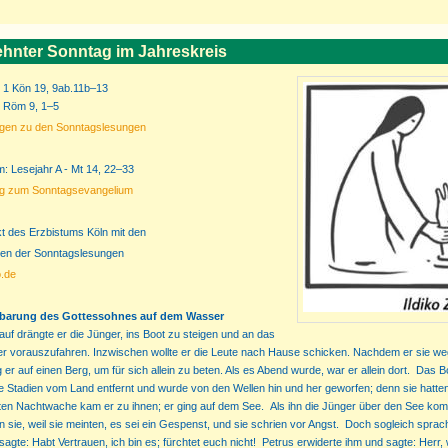
hnter Sonntag im Jahreskreis
: 1 Kön 19, 9ab.11b–13
: Röm 9, 1–5
ngen zu den Sonntagslesungen
: Lesejahr A - Mt 14, 22–33
ng zum Sonntagsevangelium
kt des Erzbistums Köln mit den
en der Sonntagslesungen
o.de
nbarung des Gottessohnes auf dem Wasser
auf drängte er die Jünger, ins Boot zu steigen und an das
er vorauszufahren. Inzwischen wollte er die Leute nach Hause schicken. Nachdem er sie w
eg er auf einen Berg, um für sich allein zu beten. Als es Abend wurde, war er allein dort. Das 
e Stadien vom Land entfernt und wurde von den Wellen hin und her geworfen; denn sie hatt
erten Nachtwache kam er zu ihnen; er ging auf dem See. Als ihn die Jünger über den See k
 sie, weil sie meinten, es sei ein Gespenst, und sie schrien vor Angst. Doch sogleich spra
sagte: Habt Vertrauen, ich bin es; fürchtet euch nicht! Petrus erwiderte ihm und sagte: Herr