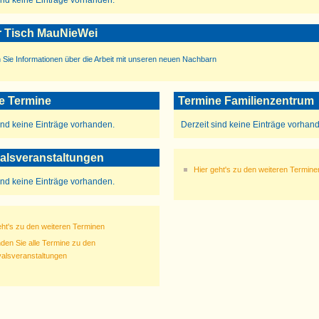
ind keine Einträge vorhanden.
 Tisch MauNieWei
 Sie Informationen über die Arbeit mit unseren neuen Nachbarn
le Termine
Termine Familienzentrum
ind keine Einträge vorhanden.
Derzeit sind keine Einträge vorhan
alsveranstaltungen
Hier geht's zu den weiteren Termine
ind keine Einträge vorhanden.
eht's zu den weiteren Terminen
inden Sie alle Termine zu den
alsveranstaltungen