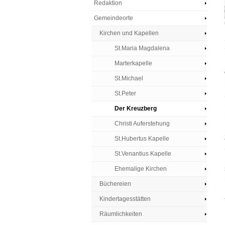
Redaktion
Gemeindeorte
Kirchen und Kapellen
St.Maria Magdalena
Marterkapelle
St.Michael
St.Peter
Der Kreuzberg
Christi Auferstehung
St.Hubertus Kapelle
St.Venantius Kapelle
Ehemalige Kirchen
Büchereien
Kindertagesstätten
Räumlichkeiten