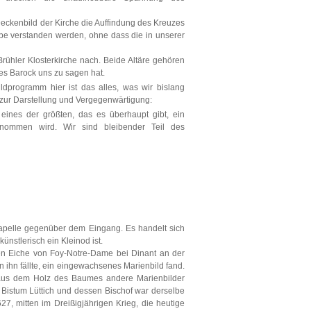
eckenbild der Kirche die Auffindung des Kreuzes
ebe verstanden werden, ohne dass die in unserer
ühler Klosterkirche nach. Beide Altäre gehören
es Barock uns zu sagen hat.
ldprogramm hier ist das alles, was wir bislang
r zur Darstellung und Vergegenwärtigung:
 eines der größten, das es überhaupt gibt, ein
nommen wird. Wir sind bleibender Teil des
nkapelle gegenüber dem Eingang. Es handelt sich
künstlerisch ein Kleinod ist.
gen Eiche von Foy-Notre-Dame bei Dinant an der
ihn fällte, ein eingewachsenes Marienbild fand.
aus dem Holz des Baumes andere Marienbilder
 Bistum Lüttich und dessen Bischof war derselbe
7, mitten im Dreißigjährigen Krieg, die heutige