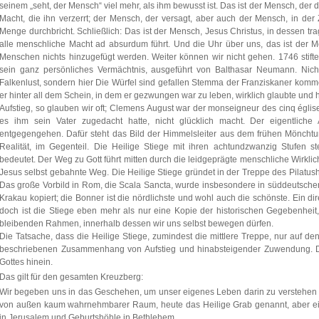
seinem „seht, der Mensch“ viel mehr, als ihm bewusst ist. Das ist der Mensch, der 
Macht, die ihn verzerrt; der Mensch, der versagt, aber auch der Mensch, in der 
Menge durchbricht. Schließlich: Das ist der Mensch, Jesus Christus, in dessen tr
alle menschliche Macht ad absurdum führt. Und die Uhr über uns, das ist der
Menschen nichts hinzugefügt werden. Weiter können wir nicht gehen. 1746 stiftet
sein ganz persönliches Vermächtnis, ausgeführt von Balthasar Neumann. Nich
Falkenlust, sondern hier Die Würfel sind gefallen Stemma der Franziskaner k
er hinter all dem Schein, in dem er gezwungen war zu leben, wirklich glaubte und ho
Aufstieg, so glauben wir oft; Clemens August war der monseigneur des cinq églises
es ihm sein Vater zugedacht hatte, nicht glücklich macht. Der eigentliche
entgegengehen. Dafür steht das Bild der Himmelsleiter aus dem frühen Mönchtu
Realität, im Gegenteil. Die Heilige Stiege mit ihren achtundzwanzig Stufen 
bedeutet. Der Weg zu Gott führt mitten durch die leidgeprägte menschliche Wirklichk
Jesus selbst gebahnte Weg. Die Heilige Stiege gründet in der Treppe des Pilatus
Das große Vorbild in Rom, die Scala Sancta, wurde insbesondere in süddeutsc
Krakau kopiert; die Bonner ist die nördlichste und wohl auch die schönste. Ein di
doch ist die Stiege eben mehr als nur eine Kopie der historischen Gegebenheit, 
bleibenden Rahmen, innerhalb dessen wir uns selbst bewegen dürfen.
Die Tatsache, dass die Heilige Stiege, zumindest die mittlere Treppe, nur auf d
beschriebenen Zusammenhang von Aufstieg und hinabsteigender Zuwendung. De
Gottes hinein.
Das gilt für den gesamten Kreuzberg:
Wir begeben uns in das Geschehen, um unser eigenes Leben darin zu verstehen un
von außen kaum wahrnehmbarer Raum, heute das Heilige Grab genannt, aber ei
in Jerusalem und Geburtshöhle in Bethlehem.