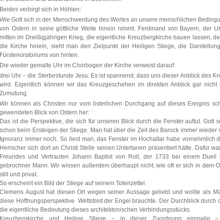
Beides verbirgt sich in Höhlen:
Wie Gott sich in der Menschwerdung des Wortes an unsere menschlichen Bedingu
von Ostern in seine göttliche Weite hinein nimmt. Ferdinand von Bayern, der 
mitten im Dreißigjährigen Krieg, die eigentliche Kreuzbergkirche bauen lassen, de
die Kirche hinein, sieht man den Zielpunkt der Heiligen Stiege, die Darstell
Fürstenoratoriums von hinten.
Die wieder gemalte Uhr im Chorbogen der Kirche verweist darauf:
drei Uhr – die Sterbestunde Jesu. Es ist spannend, dass uns dieser Anblick des Kre
wird. Eigentlich können wir das Kreuzgeschehen im direkten Anblick gar nicht e
Zumutung.
Wir können als Christen nur vom österlichen Durchgang auf dieses Ereignis sc
gewendeten Blick von Ostern her:
Das ist die Perspektive, die sich für unseren Blick durch die Fenster auftut. Gott
schon beim Ersteigen der Stiege. Man hat über die Zeit des Barock immer wieder vi
Ignoranz immer noch. So liest man, das Fenster im Hochaltar habe vornehmlich de
Herrscher sich dort an Christi Stelle seinen Untertanen präsentiert hätte. Dafür 
Freundes und Vertrauten Johann Baptist von Roll, der 1733 bei einem Duell 
gebrochner Mann. Wir wissen außerdem überhaupt nicht, wie oft er sich in dem 
still und privat.
So erscheint ein Bild der Stiege auf seinem Totenzettel.
Clemens August hat diesen Ort wegen seiner Aussage geliebt und wollte als Mäz
diese Hoffnungsperspektive Wettstreit der Engel brauchte. Der Durchblick durch da
die eigentliche Bedeutung dieses architektonischen Verbindungsstücks.
Kreuzbergkirche und Heilige Stiege – in dieser Zuordnung einmalig