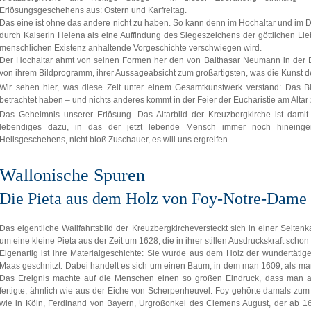
Erlösungsgeschehens aus: Ostern und Karfreitag.
Das eine ist ohne das andere nicht zu haben. So kann denn im Hochaltar und im D
durch Kaiserin Helena als eine Auffindung des Siegeszeichens der göttlichen Li
menschlichen Existenz anhaltende Vorgeschichte verschwiegen wird.
Der Hochaltar ahmt von seinen Formen her den von Balthasar Neumann in der Br
von ihrem Bildprogramm, ihrer Aussageabsicht zum großartigsten, was die Kunst d
Wir sehen hier, was diese Zeit unter einem Gesamtkunstwerk verstand: Das Bi
betrachtet haben – und nichts anderes kommt in der Feier der Eucharistie am Alta
Das Geheimnis unserer Erlösung. Das Altarbild der Kreuzbergkirche ist damit
lebendiges dazu, in das der jetzt lebende Mensch immer noch hineinge
Heilsgeschehens, nicht bloß Zuschauer, es will uns ergreifen.
Wallonische Spuren
Die Pieta aus dem Holz von Foy-Notre-Dame
Das eigentliche Wallfahrtsbild der Kreuzbergkircheversteckt sich in einer Seite
um eine kleine Pieta aus der Zeit um 1628, die in ihrer stillen Ausdruckskraft schon 
Eigenartig ist ihre Materialgeschichte: Sie wurde aus dem Holz der wundertäti
Maas geschnitzt. Dabei handelt es sich um einen Baum, in dem man 1609, als man 
Das Ereignis machte auf die Menschen einen so großen Eindruck, dass man 
fertigte, ähnlich wie aus der Eiche von Scherpenheuvel. Foy gehörte damals zum
wie in Köln, Ferdinand von Bayern, Urgroßonkel des Clemens August, der ab 162