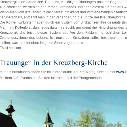
Kreuzbergkirche bauen ließ. Die alten, vielfältigen Bindungen unserer Gegend a
zurückreichen, werden an der Person Ferdinands und eben diesem Kleinod aus wa
Wenn man vom Kreuzberg in die Stadt zurückkehrt und vom ehemaligen Stadtschlo
herüberschaut, entdeckt man in der Verlängerung die Spitze der Kreuzbergkirche al
Die Kölner Kurfürsten haben durch ein System von Blickachsen ihre gesamte Br
Mann im Kottenforst durchzugestalten versucht, um damit die Hinordnung des S
Kreuzbergkirche bricht dieses System auf: Vor dem Faktum menschlichen Lei
Ordnungssysteme des Lebens: Ich muss den Kreuzberg selbst besteigen und 
stellen, was mir hier oben im guten Sinne zugemutet wird.
Es ist heilsam.
Trauungen in der Kreuzberg-Kirche
Mehr Informationen finden Sie im Internetauftritt der Kreuzberg-Kirche unter
www.k
Mit dem Aufruf verlassen Sie den Internetauftritt der Pfarrgemeinde.