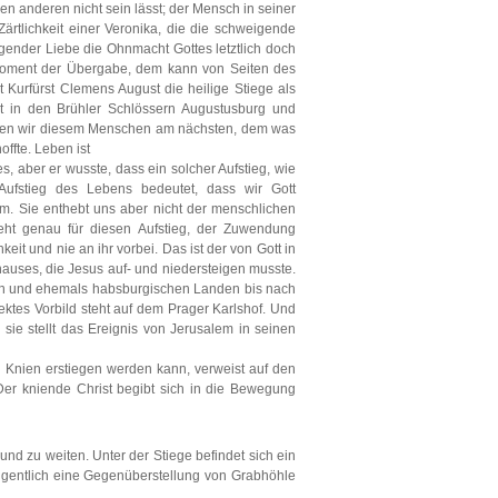
den anderen nicht sein lässt; der Mensch in seiner
Zärtlichkeit einer Veronika, die die schweigende
agender Liebe die Ohnmacht Gottes letztlich doch
 Moment der Übergabe, dem kann von Seiten des
 Kurfürst Clemens August die heilige Stiege als
t in den Brühler Schlössern Augustusburg und
ommen wir diesem Menschen am nächsten, dem was
ffte. Leben ist
, aber er wusste, dass ein solcher Aufstieg, wie
 Aufstieg des Lebens bedeutet, dass wir Gott
m. Sie enthebt uns aber nicht der menschlichen
steht genau für diesen Aufstieg, der Zuwendung
eit und nie an ihr vorbei. Das ist der von Gott in
hauses, die Jesus auf- und niedersteigen musste.
hen und ehemals habsburgischen Landen bis nach
rektes Vorbild steht auf dem Prager Karlshof. Und
sie stellt das Ereignis von Jerusalem in seinen
en Knien erstiegen werden kann, verweist auf den
r kniende Christ begibt sich in die Bewegung
d zu weiten. Unter der Stiege befindet sich ein
gentlich eine Gegenüberstellung von Grabhöhle