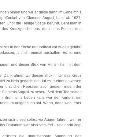
ngen bindet und wir er diese dann im Geheimnis
Urgroßonkel von Clemens August, hatte ab 1627,
ren Chor die Heilige Stiege berührt. Geht man in
ung des Kreuzgeschehens, durch das Fenster des
uzes in der Kirche nur indirekt vor Augen geführt
rfassen, ja nicht einmal aushalten. Es ist eine
hauen und dieser Blick von Hinten her, mit dem
 sei Dank ahnen wir diesen Blick hinter das Kreuz
el zu klein gedacht und tut es in einer gewissen
r fürstlichen Repräsentation gedient, indem der
war Clemens August zu scheu. Seit dem Tod seines
in Brühl ums Leben kam, war der Kurfürst ein
Oratorium aufgehalten hat. Wenn, dann wohl eher
en sich diese selbst vor Augen führen, weil er
s Oratorium war also stets frei – und darin liegt
 – drücken die unaufhebbare Spannung des