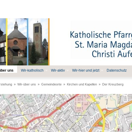
über uns
Wir-katholisch
Wir-aktiv
Wir-hier und jetzt
Datenschutz
erstehung
»
Wir-über uns
»
Gemeindeorte
»
Kirchen und Kapellen
»
Der Kreuzberg