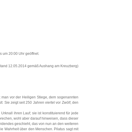
s um 20:00 Uhr geöffnet.
Stand 12.05.2014 gemäß Aushang am Kreuzberg)
ht man vor der Heiligen Stiege, dem sogenannten
t: Sie zeigt seit 250 Jahren viertel vor Zwölf, den
knall ihren Lauf; sie ist konstituierend für jede
rbrechen, wohl aber darauf hinweisen, dass dieser
cheidendes geschieht, das von nun an den weiteren
die Wahrheit über den Menschen. Pilatus sagt mit