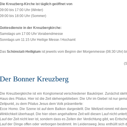
Die Kreuzberg-Kirche ist täglich geöffnet von
09:00 bis 17:00 Uhr (Winter)
09:00 bis 18:00 Uhr (Sommer)
Gottesdienste in der Kreuzbergkirche:
Samstags um 17:00 Uhr Vorabendmesse
Sonntags um 11:15 Uhr Heilige Messe / Hochamt
Das
Schönstatt-Heiligtum
ist jeweils vom Beginn der Morgenmesse (06:30 Uhr) bi
(
Der Bonner Kreuzberg
Die Kreuzbergkirche ist ein Konglomerat verschiedener Baukörper. Zunächst ste
Haus des Pilatus. Hier ist die Zeit stehengeblieben: Die Uhr im Giebel ist nur gemal
Zeitpunkt, zu dem Pilatus Jesus dem Volk präsentierte:
Ecce Homo. Die Szene ist auf dem Balkon dargestellt. Die Weltzeit nimmt mit dem Ur
Wirklichkeit überhaupt. Die hier oben angehaltene Zeit will diesen Lauf nicht unte
Lauf der Zeit nicht leer ist, sondern dass es Zeiten der Verdichtung gibt, wo Ents
Lauf der Dinge offen oder verborgen bestimmt. Im Leidensweg Jesu enthüllt sich 