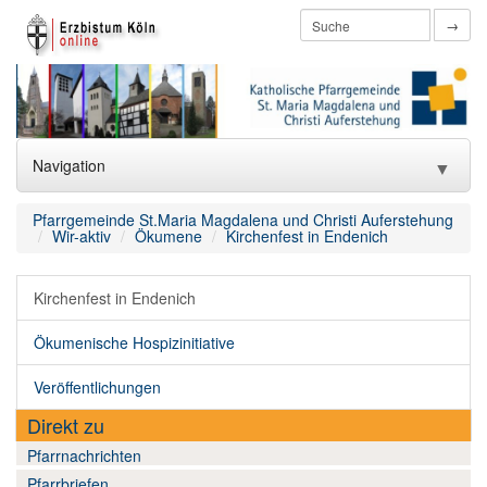
→
Navigation
▼
Home
Pfarrgemeinde St.Maria Magdalena und Christi Auferstehung
Wir-aktiv
Ökumene
Kirchenfest in Endenich
htmlredirect
Kirchenfest in Endenich
Aktuelles
▼
Ökumenische Hospizinitiative
Wir-über uns
▼
Veröffentlichungen
Wir-katholisch
▼
Direkt zu
Wir-aktiv
▼
Pfarrnachrichten
Pfarrbriefen