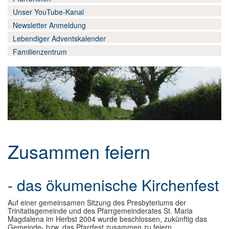
Wir-hier und jetzt
▼
Unser YouTube-Kanal
Newsletter Anmeldung
Datenschutz
Lebendiger Adventskalender
Familienzentrum
Zusammen feiern
- das ökumenische Kirchenfest
Auf einer gemeinsamen Sitzung des Presbyteriums der
Trinitatisgemeinde und des Pfarrgemeinderates St. Maria
Magdalena im Herbst 2004 wurde beschlossen, zukünftig das
Gemeinde- bzw. das Pfarrfest zusammen zu feiern.