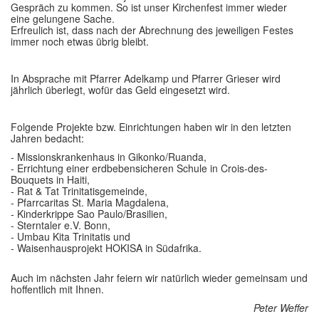
Gespräch zu kommen. So ist unser Kirchenfest immer wieder
eine gelungene Sache.
Erfreulich ist, dass nach der Abrechnung des jeweiligen Festes
immer noch etwas übrig bleibt.
In Absprache mit Pfarrer Adelkamp und Pfarrer Grieser wird
jährlich überlegt, wofür das Geld eingesetzt wird.
Folgende Projekte bzw. Einrichtungen haben wir in den letzten
Jahren bedacht:
- Missionskrankenhaus in Gikonko/Ruanda,
- Errichtung einer erdbebensicheren Schule in Crois-des-
Bouquets in Haiti,
- Rat & Tat Trinitatisgemeinde,
- Pfarrcaritas St. Maria Magdalena,
- Kinderkrippe Sao Paulo/Brasilien,
- Sterntaler e.V. Bonn,
- Umbau Kita Trinitatis und
- Waisenhausprojekt HOKISA in Südafrika.
Auch im nächsten Jahr feiern wir natürlich wieder gemeinsam und
hoffentlich mit Ihnen.
Peter Weffer