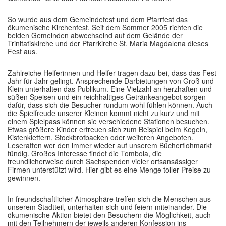
So wurde aus dem Gemeindefest und dem Pfarrfest das
ökumenische Kirchenfest. Seit dem Sommer 2005 richten die
beiden Gemeinden abwechselnd auf dem Gelände der
Trinitatiskirche und der Pfarrkirche St. Maria Magdalena dieses
Fest aus.
Zahlreiche Helferinnen und Helfer tragen dazu bei, dass das Fest
Jahr für Jahr gelingt. Ansprechende Darbietungen von Groß und
Klein unterhalten das Publikum. Eine Vielzahl an herzhaften und
süßen Speisen und ein reichhaltiges Getränkeangebot sorgen
dafür, dass sich die Besucher rundum wohl fühlen können. Auch
die Spielfreude unserer Kleinen kommt nicht zu kurz und mit
einem Spielpass können sie verschiedene Stationen besuchen.
Etwas größere Kinder erfreuen sich zum Beispiel beim Kegeln,
Kistenklettern, Stockbrotbacken oder weiteren Angeboten.
Leseratten wer den immer wieder auf unserem Bücherflohmarkt
fündig. Großes Interesse findet die Tombola, die
freundlicherweise durch Sachspenden vieler ortsansässiger
Firmen unterstützt wird. Hier gibt es eine Menge toller Preise zu
gewinnen.
In freundschaftlicher Atmosphäre treffen sich die Menschen aus
unserem Stadtteil, unterhalten sich und feiern miteinander. Die
ökumenische Aktion bietet den Besuchern die Möglichkeit, auch
mit den Teilnehmern der jeweils anderen Konfession ins