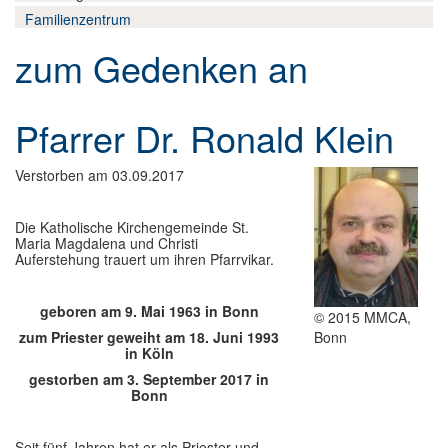
Wir-hier und jetzt
▼
Familienzentrum
Datenschutz
zum Gedenken an
Pfarrer Dr. Ronald Klein
Verstorben am 03.09.2017
Die Katholische Kirchengemeinde St.
Maria Magdalena und Christi
Auferstehung trauert um ihren Pfarrvikar.
geboren am 9. Mai 1963 in Bonn
© 2015 MMCA,
zum Priester geweiht am 18. Juni 1993
Bonn
in Köln
gestorben am 3. September 2017 in
Bonn
Seit fünf Jahren hat er als Priester und