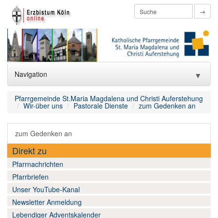
→
Navigation
▼
Home
Pfarrgemeinde St.Maria Magdalena und Christi Auferstehung
Wir-über uns
Pastorale Dienste
zum Gedenken an
htmlredirect
zum Gedenken an
Aktuelles
▼
Direkt zu
Wir-über uns
▼
Pfarrnachrichten
Pfarrbriefen
Wir-katholisch
▼
Unser YouTube-Kanal
Wir-aktiv
▼
Newsletter Anmeldung
Lebendiger Adventskalender