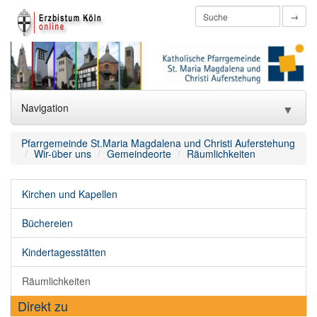
→
Navigation
▼
Home
Pfarrgemeinde St.Maria Magdalena und Christi Auferstehung
Wir-über uns
Gemeindeorte
Räumlichkeiten
htmlredirect
Kirchen und Kapellen
Aktuelles
▼
Büchereien
Wir-über uns
▼
Kindertagesstätten
Wir-katholisch
▼
Räumlichkeiten
Wir-aktiv
▼
Direkt zu