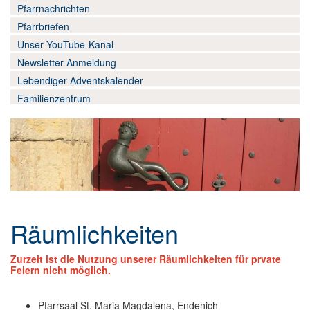
Wir-hier und jetzt
▼
Pfarrnachrichten
Pfarrbriefen
Datenschutz
Unser YouTube-Kanal
Newsletter Anmeldung
Lebendiger Adventskalender
Familienzentrum
Räumlichkeiten
Zurzeit ist die Nutzung unserer Räumlichkeiten für prvate
Feiern nicht möglich.
Pfarrsaal St. Maria Magdalena, Endenich