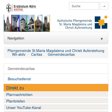
→
Navigation
▼
Home
Pfarrgemeinde St.Maria Magdalena und Christi Auferstehung
Wir-aktiv
Caritas
Gemeindecaritas
htmlredirect
Gemeindecaritas
Aktuelles
▼
Besuchsdienst
Wir-über uns
▼
Direkt zu
Wir-katholisch
▼
Pfarrnachrichten
Pfarrbriefen
Wir-aktiv
▼
Unser YouTube-Kanal