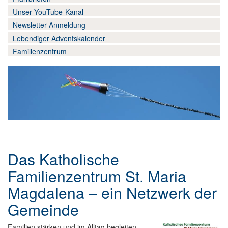
Wir-hier und jetzt
▼
Unser YouTube-Kanal
Newsletter Anmeldung
Datenschutz
Lebendiger Adventskalender
Familienzentrum
Das Katholische
Familienzentrum St. Maria
Magdalena – ein Netzwerk der
Gemeinde
Familien stärken und im Alltag begleiten,