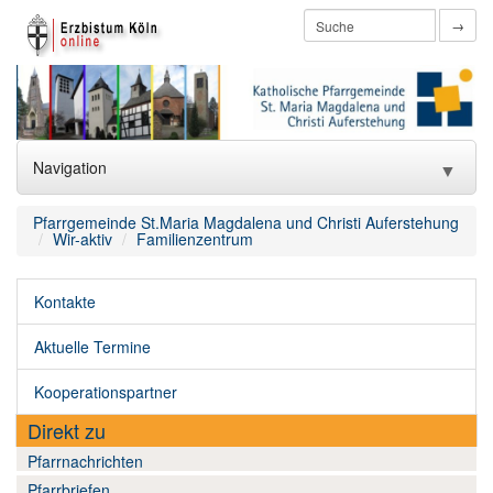
→
Navigation
▼
Home
Pfarrgemeinde St.Maria Magdalena und Christi Auferstehung
Wir-aktiv
Familienzentrum
htmlredirect
Kontakte
Aktuelles
▼
Aktuelle Termine
Wir-über uns
▼
Kooperationspartner
Wir-katholisch
▼
Direkt zu
Wir-aktiv
▼
Pfarrnachrichten
Pfarrbriefen