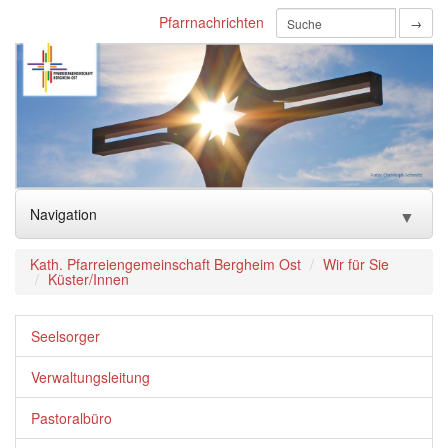
Pfarrnachrichten
→
Navigation
▼
Aktuelles_Home
▼
Kath. Pfarreiengemeinschaft Bergheim Ost
Wir für Sie
Küster/Innen
Gottesdienste
▼
Seelsorger
Unsere Kirchen
▼
Verwaltungsleitung
Sakramente
▼
Pastoralbüro
Kinder & Familien
▼