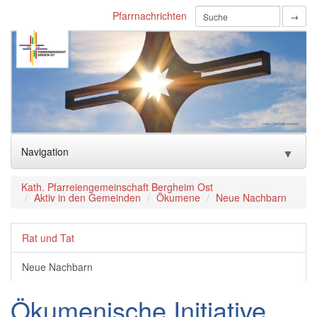
Pfarrnachrichten
→
Navigation
▼
Aktuelles_Home
▼
Kath. Pfarreiengemeinschaft Bergheim Ost
Aktiv in den Gemeinden
Ökumene
Neue Nachbarn
Gottesdienste
▼
Rat und Tat
Unsere Kirchen
▼
Neue Nachbarn
Sakramente
▼
Ökumenische Initiative
Kinder & Familien
▼