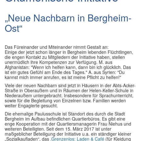
Aktiv in den Gemeinden
▼
„Neue Nachbarn in Bergheim-
Wir für Sie
▼
Ost“
Das Füreinander und Miteinander nimmt Gestalt an:
Einige der jetzt schon länger in Bergheim lebenden Flüchtlingen,
die engen Kontakt zu Mitgliedern der Initiative haben, stellen
unermüdlich ihre Kompetenzen zur Verfügung. M. aus
Afghanistan: "Wenn ich helfen kann, dann bin ich glücklich. Das
ist ein gutes Gefühl am Ende des Tages." A. aus Syrien: "Du
kannst mich immer anrufen, es ist meine Pflicht zu helfen!"
Viele der neuen Nachbarn sind jetzt in Häusern in der Abts-Acker-
Straße in Oberaußem und in Räumen der Helen-Keller-Schule in
Niederaußem untergebracht. Insbesondere für Sprachunterricht,
sowie für die Begleitung von Einzelnen bzw. Familien werden
weiter Engagierte gesucht.
Die ehemalige Paulusschule ist Standort des durch die Stadt
Bergheim im Aufbau befindlichen Quartierbüros. Es gibt eine
enge Kooperation mit der Quartiersmanagerin Frau Niehus und
weiteren Beteiligten. Seit dem 15. März 2017 ist unter
maßgeblicher Beteiligung der Initiative u.a. ein ständiger kleiner
„Sozialkaufladen“, das
‚Grenzenlos: Laden & Café
(für Kleidung