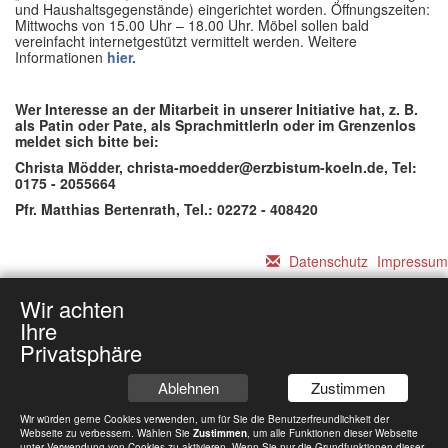
und Haushaltsgegenstände) eingerichtet worden. Öffnungszeiten:
Mittwochs von 15.00 Uhr – 18.00 Uhr. Möbel sollen bald
vereinfacht internetgestützt vermittelt werden. Weitere
Informationen
hier.
Wer Interesse an der Mitarbeit in unserer Initiative hat, z. B.
als Patin oder Pate, als SprachmittlerIn oder im Grenzenlos
meldet sich bitte bei:
Christa Mödder, christa-moedder@erzbistum-koeln.de, Tel:
0175 - 2055664
Pfr. Matthias Bertenrath, Tel.: 02272 - 408420
Datenschutz
Impressum
Wir achten
Ihre
Privatsphäre
Ablehnen
Zustimmen
Wir würden gerne Cookies verwenden, um für Sie die Benutzerfreundlichkeit der
Webseite zu verbessern. Wählen Sie
Zustimmen
, um alle Funktionen dieser Webseite
unter Verwendung von Cookies zu aktivieren. Wenn Sie nur die Grundfunktionen dieser