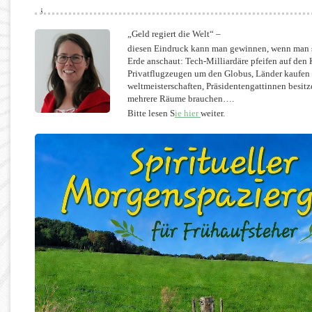
„Geld regiert die Welt“ –
diesen Eindruck kann man gewinnen, wenn man s
Erde anschaut: Tech-Milliardäre pfeifen auf den 
Privatflugzeugen um den Globus, Länder kaufen 
weltmeisterschaften, Präsidentengattinnen besitze
mehrere Räume brauchen….
Bitte lesen S
ie hier
weiter.