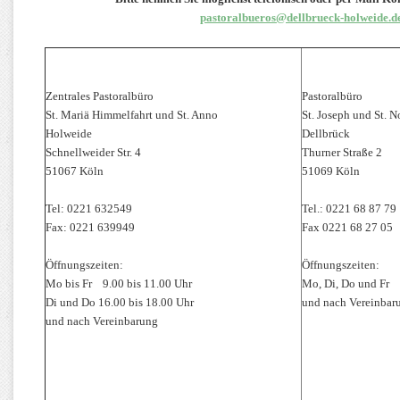
pastoralbueros@dellbrueck-holweide.d
Zentrales Pastoralbüro
Pastoralbüro
St. Mariä Himmelfahrt und St. Anno
St. Joseph und St. N
Holweide
Dellbrück
Schnellweider Str. 4
Thurner Straße 2
51067 Köln
51069 Köln
Tel: 0221 632549
Tel.: 0221 68 87 79
Fax: 0221 639949
Fax 0221 68 27 05
Öffnungszeiten:
Öffnungszeiten:
Mo bis Fr 9.00 bis 11.00 Uhr
Mo, Di, Do und Fr 
Di und Do 16.00 bis 18.00 Uhr
und nach Vereinbar
und nach Vereinbarung