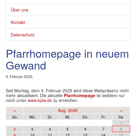
Kontakt
▼
Über uns
Datenschutz
Kontakt
Datenschutz
Pfarrhomepage in neuem
Gewand
9. Februar 2025;
Seit Montag, dem 3. Februar 2025 wird diese Webpräsenz nicht
mehr aktualisiert. Die aktuelle
Pfarrhomepage
ist seitdem nur
noch unter
www.kplw.de
zu erreichen.
«
Aug. 2026
»
So.
Mo.
Di.
Mi.
Do.
Fr.
Sa.
1
2
3
4
5
6
7
8
9
10
11
12
13
14
15