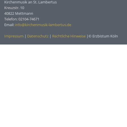
Kirchenmusik an St. Lambertus
Kreuzstr. 10
40822 Mettmann
Telefon: 02104-74671
Email:
info@kirchenmusik-lambertus.de
Impressum
|
Datenschutz
|
Rechtliche Hinweise
|© Erzbistum Köln