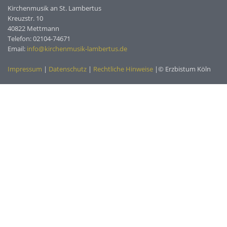
Kirchenmusik an St. Lambertus
Kreuzstr. 10
40822 Mettmann
Telefon: 02104-74671
Email:
info@kirchenmusik-lambertus.de
Impressum
|
Datenschutz
|
Rechtliche Hinweise
|© Erzbistum Köln