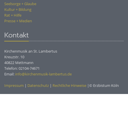
Seelsorge + Glaube
Kultur + Bildung
Rat + Hilfe
Presse + Medien
Kontakt
Kirchenmusik an St. Lambertus
Kreuzstr. 10
40822 Mettmann
Telefon: 02104-74671
Email:
info@kirchenmusik-lambertus.de
Impressum
|
Datenschutz
|
Rechtliche Hinweise
|© Erzbistum Köln