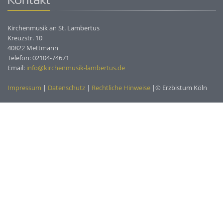
Kirchenmusik an St. Lambertus
Kreuzstr. 10
40822 Mettmann
Telefon: 02104-74671
Email:
info@kirchenmusik-lambertus.de
Impressum
|
Datenschutz
|
Rechtliche Hinweise
|© Erzbistum Köln