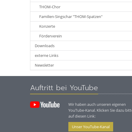
THOM-Chor
Familien-Singschar "THOM-Spatzen"
Konzerte
Förderverein
Downloads
externe Links
Newsletter
Auftritt bei YouTube
Wir haben auch unseren eigenen
YouTube-Kanal. Klicken Sie dazu bitt
auf diesen Link:
Unser YouTube-Kanal