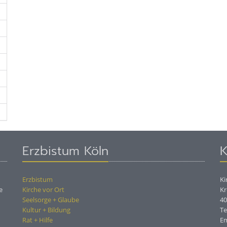
Erzbistum Köln
K
Erzbistum
Ki
e
Kirche vor Ort
Kr
Seelsorge + Glaube
4
Kultur + Bildung
Te
Rat + Hilfe
Em