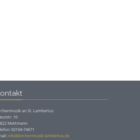
ontakt
rchenmusik an St. Lambertus
euzstr. 10
0822 Mettmann
lefon: 02104-74671
ail:
info@kirchenmusik-lambertus.de