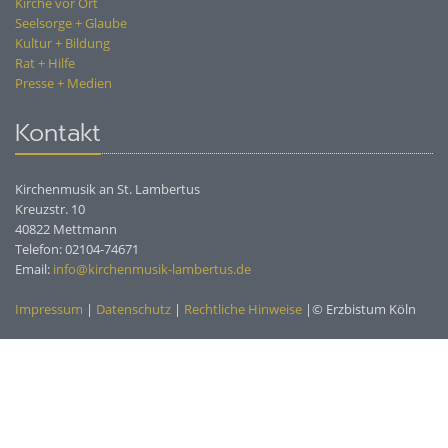
Kirche vor Ort
Seelsorge + Glaube
Kultur + Bildung
Rat + Hilfe
Presse + Medien
Kontakt
Kirchenmusik an St. Lambertus
Kreuzstr. 10
40822 Mettmann
Telefon: 02104-74671
Email:
info@kirchenmusik-lambertus.de
Impressum
|
Datenschutz
|
Rechtliche Hinweise
|© Erzbistum Köln